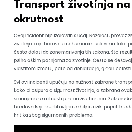
Transport životinja n
okrutnost
Ovaj incident nije izolovan slučaj. Nažalost, prevoz
životinja koje borave u nehumanim uslovima. Iako pos
često dolazi do zanemarivanja tih zakona, što rezultir
psihološkim patnjama za životinje. Često se dešavaj
vlastitom izmetu, pate od dehidracije, gladi i bolesti.
Svi ovi incidenti upućuju na nužnost zabrane transpo
kako bi osigurala sigurnost životinja, a zabrana ova
smanjenju okrutnosti prema životinjama. Zakonodav
brodova koji predstavljaju ozbiljan rizik, poput bro
kritika zbog sigurnosnih problema.