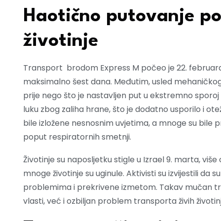
Haotično putovanje po
životinje
Transport brodom Express M počeo je 22. februara iz
maksimalno šest dana. Međutim, usled mehaničkog 
prije nego što je nastavljen put u ekstremno sporoj 
luku zbog zaliha hrane, što je dodatno usporilo i ote
bile izložene nesnosnim uvjetima, a mnoge su bil
poput respiratornih smetnji.
Životinje su naposljetku stigle u Izrael 9. marta, viš
mnoge životinje su uginule. Aktivisti su izvijestili da 
problemima i prekrivene izmetom. Takav mučan t
vlasti, već i ozbiljan problem transporta živih životi