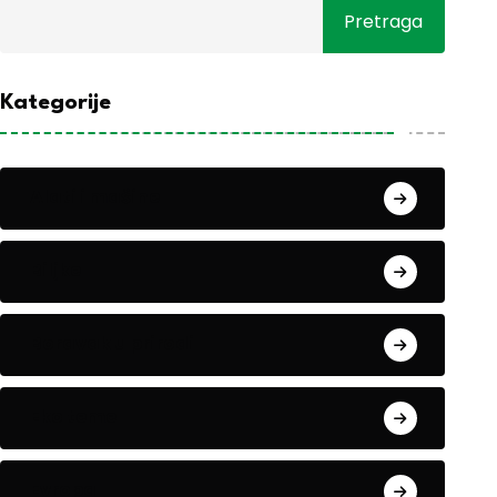
Pretraga
Kategorije
Alati i mašine
Biljke
Boravak u prirodi
Eko teme
Evropa