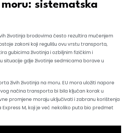
a moru: sistematska
 živih životinja brodovima često rezultira mučenjem
toje zakoni koji regulišu ovu vrstu transporta,
a gubicima životinja i ozbiljnim fizičkim i
u situacije gdje životinje sedmicama borave u
rta živih životinja na moru. EU mora uložiti napore
kvog načina transporta bi bila ključan korak u
ne promjene moraju uključivati i zabranu korištenja
da Express M, koji je već nekoliko puta bio predmet