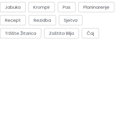
Jabuka
Krompir
Pas
Planinarenje
Recept
Rezidba
Sjetva
Tržište Žitarica
Zaštita Bilja
Čaj