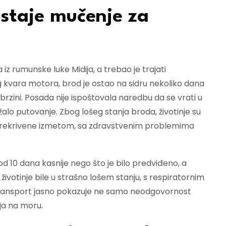
staje mučenje za
 rumunske luke Midija, a trebao je trajati
kvara motora, brod je ostao na sidru nekoliko dana
brzini. Posada nije ispoštovala naredbu da se vrati u
žalo putovanje. Zbog lošeg stanja broda, životinje su
e prekrivene izmetom, sa zdravstvenim problemima
e od 10 dana kasnije nego što je bilo predviđeno, a
su životinje bile u strašno lošem stanju, s respiratornim
ransport jasno pokazuje ne samo neodgovornost
nja na moru.