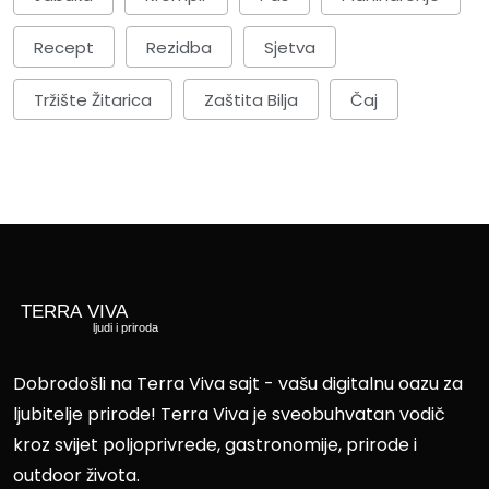
Recept
Rezidba
Sjetva
Tržište Žitarica
Zaštita Bilja
Čaj
Dobrodošli na Terra Viva sajt - vašu digitalnu oazu za
ljubitelje prirode! Terra Viva je sveobuhvatan vodič
kroz svijet poljoprivrede, gastronomije, prirode i
outdoor života.