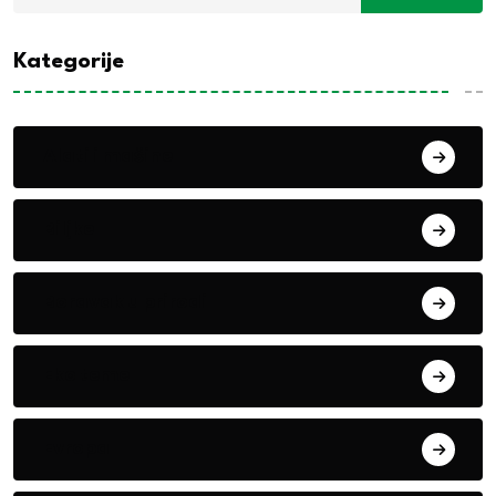
Kategorije
Alati i mašine
Biljke
Boravak u prirodi
Eko teme
Evropa