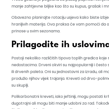
manje zahtjevne biljke kao što su kupus, grašak i m
Obavezno planirajte rotaciju usjeva kako biste izbjeg
hranljivih materija. Ova praksa će vam pomoći da od
prinose u svim sezonama.
Prilagodite ih uslovim
Postoji nekoliko različitih tipova toplih gredica koje
nedostacima. Drveni okviri su najpopularniji i čest
ili drvenih paleta. Oni su jednostavni za izradu, ali
produžio njihov vijek trajanja. Kreveti od drvo-polime
su skuplji.
Polikarbonatni kreveti, iako jeftiniji, mogu postati 
dugotrajni ali mogu biti manje udobni za rad. Takođe