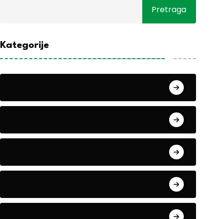
Pretraga
Kategorije
Alati i mašine
Biljke
Boravak u prirodi
Eko teme
Evropa