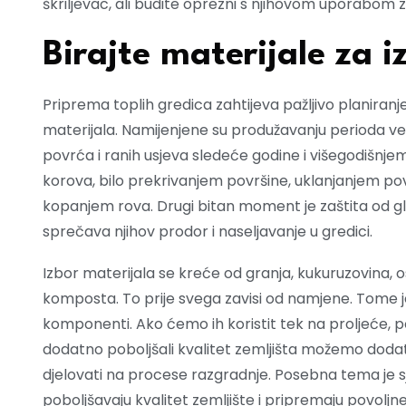
škriljevac, ali budite oprezni s njihovom uporabom 
Birajte materijale za i
Priprema toplih gredica zahtijeva pažljivo planiranje
materijala. Namijenjene su produžavanju perioda ve
povrća i ranih usjeva sledeće godine i višegodišnjem 
korova, bilo prekrivanjem površine, uklanjanjem površ
kopanjem rova. Drugi bitan moment je zaštita od gl
sprečava njihov prodor i naseljavanje u gredici.
Izbor materijala se kreće od granja, kukuruzovina, ost
komposta. To prije svega zavisi od namjene. Tome je
komponenti. Ako ćemo ih koristit tek na proljeće, 
dodatno poboljšali kvalitet zemljišta možemo dodat
djelovati na procese razgradnje. Posebna tema je sj
poboljšavaju kvalitet zemljište i pripremaju povoljne