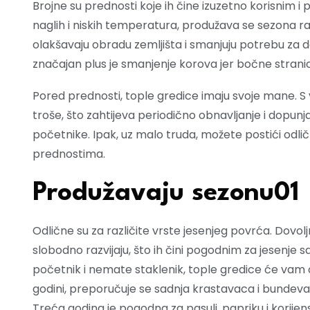
Brojne su prednosti koje ih čine izuzetno korisnim i pr
naglih i niskih temperatura, produžava se sezona r
olakšavaju obradu zemljišta i smanjuju potrebu za 
značajan plus je smanjenje korova jer bočne strani
Pored prednosti, tople gredice imaju svoje mane. S 
troše, što zahtijeva periodično obnavljanje i dopunj
početnike. Ipak, uz malo truda, možete postići odlič
prednostima.
Produžavaju sezonu01
Odlične su za različite vrste jesenjeg povrća. Dovo
slobodno razvijaju, što ih čini pogodnim za jesenje sal
početnik i nemate staklenik, tople gredice će vam 
godini, preporučuje se sadnja krastavaca i bundeva, 
Treća godina je pogodna za pasulj, papriku i korijen