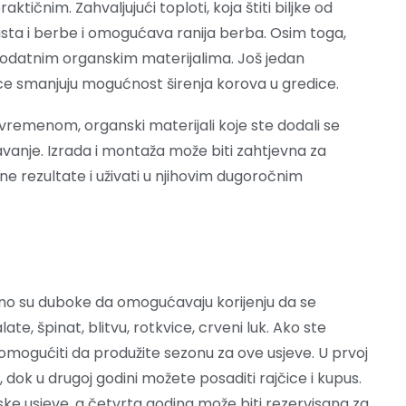
aktičnim. Zahvaljujući toploti, koja štiti biljke od
asta i berbe i omogućava ranija berba. Osim toga,
dodatnim organskim materijalima. Još jedan
ce smanjuju mogućnost širenja korova u gredice.
vremenom, organski materijali koje ste dodali se
avanje. Izrada i montaža može biti zahtjevna za
ne rezultate i uživati u njihovim dugoročnim
ljno su duboke da omogućavaju korijenju da se
ate, špinat, blitvu, rotkvice, crveni luk. Ako ste
omogućiti da produžite sezonu za ove usjeve. U prvoj
dok u drugoj godini možete posaditi rajčice i kupus.
ske usjeve, a četvrta godina može biti rezervisana za