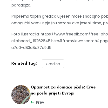
paradajza.
Priprema toplih gredica u jesen može značajno pobol
omogućiti vam uspješnu sezonu ove jeseni, zime, pr
Foto ilustracija: https://www.freepik.com/free
clipboard_19262645.htm#fromView=search&pag
a7c0-d83a8a37e9d5
Gredice
Related Tag:
Opasnost za domaće pčele: Crve
na pčela prijeti Evropi
Prev