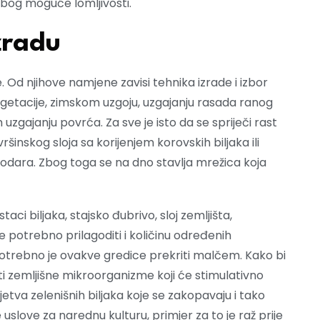
zbog moguće lomljivosti.
zradu
. Od njihove namjene zavisi tehnika izrade i izbor
getacije, zimskom uzgoju, uzgajanju rasada ranog
uzgajanju povrća. Za sve je isto da se spriječi rast
inskog sloja sa korijenjem korovskih biljaka ili
odara. Zbog toga se na dno stavlja mrežica koja
aci biljaka, stajsko đubrivo, sloj zemljišta,
 potrebno prilagoditi i količinu određenih
potrebno je ovakve gredice prekriti malčem. Kako bi
i zemljišne mikroorganizme koji će stimulativno
etva zelenišnih biljaka koje se zakopavaju i tako
 uslove za narednu kulturu, primjer za to je raž prije