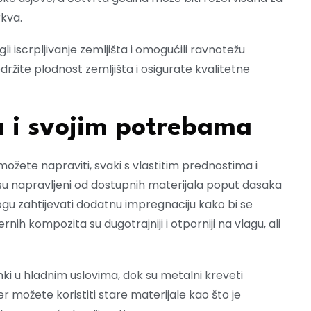
rkva.
li iscrpljivanje zemljišta i omogućili ravnotežu
ržite plodnost zemljišta i osigurate kvalitetne
a i svojim potrebama
 možete napraviti, svaki s vlastitim prednostima i
o su napravljeni od dostupnih materijala poput dasaka
 mogu zahtijevati dodatnu impregnaciju kako bi se
rnih kompozita su dugotrajniji i otporniji na vlagu, ali
krhki u hladnim uslovima, dok su metalni kreveti
r možete koristiti stare materijale kao što je