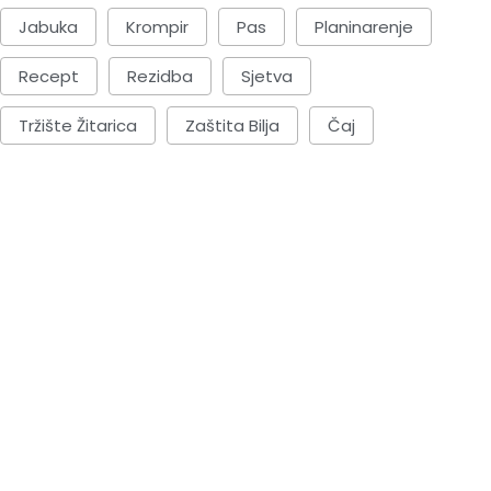
Jabuka
Krompir
Pas
Planinarenje
Recept
Rezidba
Sjetva
Tržište Žitarica
Zaštita Bilja
Čaj