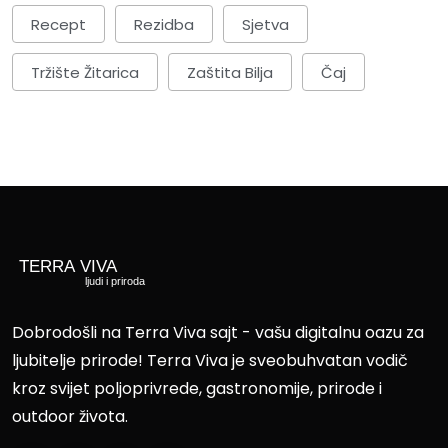
Recept
Rezidba
Sjetva
Tržište Žitarica
Zaštita Bilja
Čaj
Dobrodošli na Terra Viva sajt - vašu digitalnu oazu za
ljubitelje prirode! Terra Viva je sveobuhvatan vodič
kroz svijet poljoprivrede, gastronomije, prirode i
outdoor života.