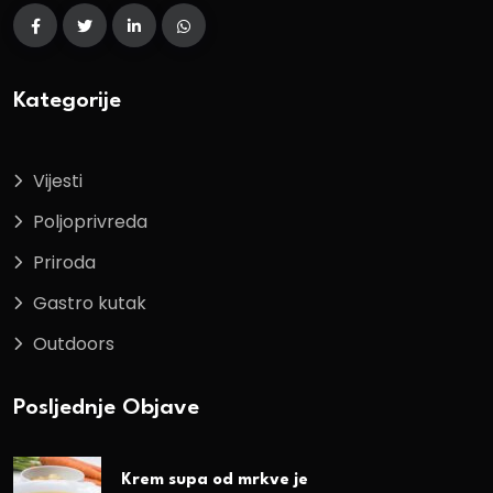
Kategorije
Vijesti
Poljoprivreda
Priroda
Gastro kutak
Outdoors
Posljednje Objave
Krem supa od mrkve je