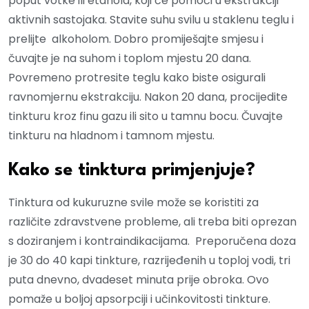
poput votke ili etanola, koji će pomoći u ekstrakciji
aktivnih sastojaka. Stavite suhu svilu u staklenu teglu i
prelijte alkoholom. Dobro promiješajte smjesu i
čuvajte je na suhom i toplom mjestu 20 dana.
Povremeno protresite teglu kako biste osigurali
ravnomjernu ekstrakciju. Nakon 20 dana, procijedite
tinkturu kroz finu gazu ili sito u tamnu bocu. Čuvajte
tinkturu na hladnom i tamnom mjestu.
Kako se tinktura primjenjuje?
Tinktura od kukuruzne svile može se koristiti za
različite zdravstvene probleme, ali treba biti oprezan
s doziranjem i kontraindikacijama. Preporučena doza
je 30 do 40 kapi tinkture, razrijeđenih u toploj vodi, tri
puta dnevno, dvadeset minuta prije obroka. Ovo
pomaže u boljoj apsorpciji i učinkovitosti tinkture.