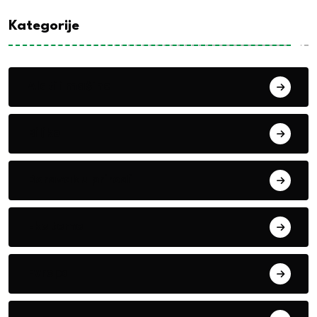
Kategorije
Alati i mašine
Biljke
Boravak u prirodi
Eko teme
Evropa