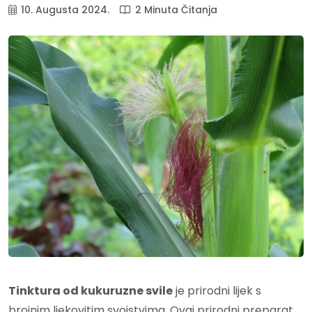
10. Augusta 2024.
2 Minuta Čitanja
Tinktura od kukuruzne svile
je prirodni lijek s
brojnim ljekovitim svojstvima. Ovaj prirodni preparat