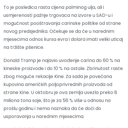
To je posledica rasta cijena palminog ulja, ali i
usmjerenosti pažnje trgovaca na izvore u SAD-u i
mogućnost pooštravanja carinske politike od strane
novog predsjednika. Očekuje se da će u narednim
mjesecima odnos kursa evra i dolara imati veliki uticaj
na tržište pšenice.
Donald Tramp je najavio uvođenje carina do 60 % na
kineske proizvode i do 10 % na ostale. Zbrinutost raste
zbog moguće rekacije Kine. Za sada je povećana
kupovina američkih poljoprivrednih proizvoda od
strane Kine. U oktobru je ova zemlja uvezla preko 8
miliona tona soje, što je za 56 % više u odnosu na
prošlu godinu i nema naznaka da će doći do
usporavanja u narednim mjesecima.