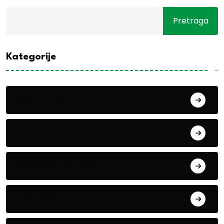
Pretraga
Kategorije
Alati i mašine
Biljke
Boravak u prirodi
Eko teme