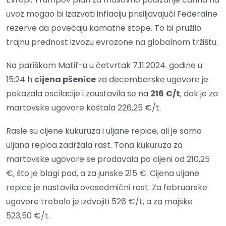
uvoz mogao bi izazvati inflaciju prisiljavajući Federalne
rezerve da povećaju kamatne stope. To bi pružilo
trajnu prednost izvozu evrozone na globalnom tržištu.
Na pariškom Matif-u u četvrtak 7.11.2024. godine u
15:24 h
cijena pšenice
za decembarske ugovore je
pokazala oscilacije i zaustavila se na
216 €/t
, dok je za
martovske ugovore koštala 226,25 €/t.
Rasle su cijene kukuruza i uljane repice, ali je samo
uljana repica zadržala rast. Tona kukuruza za
martovske ugovore se prodavala po cijeni od 210,25
€, što je blagi pad, a za junske 215 €. Cijena uljane
repice je nastavila ovosedmični rast. Za februarske
ugovore trebalo je izdvojiti 526 €/t, a za majske
523,50 €/t.