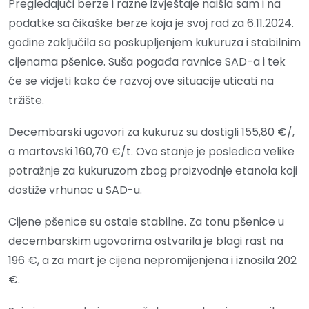
Pregledajući berze i razne izvještaje naišla sam i na
podatke sa čikaške berze koja je svoj rad za 6.11.2024.
godine zaključila sa poskupljenjem kukuruza i stabilnim
cijenama pšenice. Suša pogađa ravnice SAD-a i tek
će se vidjeti kako će razvoj ove situacije uticati na
tržište.
Decembarski ugovori za kukuruz su dostigli 155,80 €/,
a martovski 160,70 €/t. Ovo stanje je posledica velike
potražnje za kukuruzom zbog proizvodnje etanola koji
dostiže vrhunac u SAD-u.
Cijene pšenice su ostale stabilne. Za tonu pšenice u
decembarskim ugovorima ostvarila je blagi rast na
196 €, a za mart je cijena nepromijenjena i iznosila 202
€.