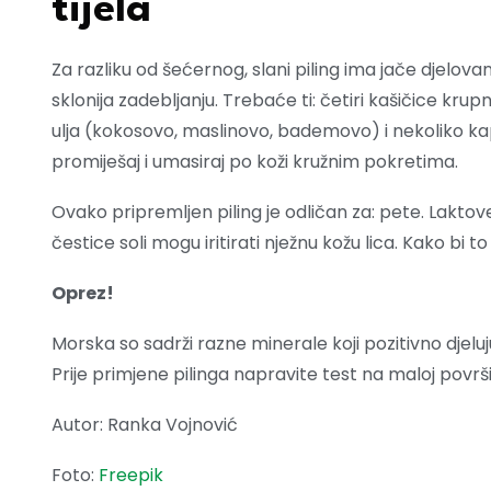
tijela
Za razliku od šećernog, slani piling ima jače djelovanje 
sklonija zadebljanju. Trebaće ti: četiri kašičice krup
ulja (kokosovo, maslinovo, bademovo) i nekoliko kap
promiješaj i umasiraj po koži kružnim pokretima.
Ovako pripremljen piling je odličan za: pete. Laktove
čestice soli mogu iritirati nježnu kožu lica. Kako bi to 
Oprez!
Morska so sadrži razne minerale koji pozitivno djelu
Prije primjene pilinga napravite test na maloj površi
Autor: Ranka Vojnović
Foto:
Freepik