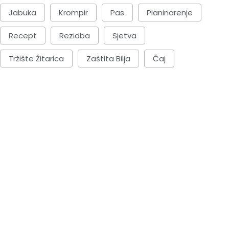
Jabuka
Krompir
Pas
Planinarenje
Recept
Rezidba
Sjetva
Tržište Žitarica
Zaštita Bilja
Čaj