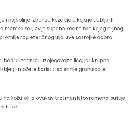
i najbolji je izbor za kožu tijela koja je deblja ili
ne morske soli, dvije supene kašike bilo kojeg biljnog
i omiljenog eteričnog ulja. Sve sastojke dobro
, bedra, zadnjicu. Izbjegavajte lice, jer krupne
izbjegli možete koristiti so sitnije granulacije.
ju na kožu, ali je ovakav tretman istovremeno isušuje.
ni kože.