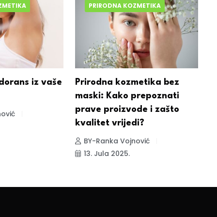
ZMETIKA
PRIRODNA KOZMETIKA
dorans iz vaše
Prirodna kozmetika bez
Š
maski: Kako prepoznati
s
prave proizvode i zašto
b
ović
kvalitet vrijedi?
BY-Ranka Vojnović
13. Jula 2025.