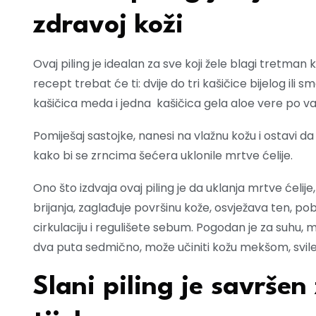
zdravoj koži
Ovaj piling je idealan za sve koji žele blagi tretman ko
recept trebat će ti: dvije do tri kašičice bijelog ili s
kašičica meda i jedna kašičica gela aloe vere po vašo
Pomiješaj sastojke, nanesi na vlažnu kožu i ostavi da
kako bi se zrncima šećera uklonile mrtve ćelije.
Ono što izdvaja ovaj piling je da uklanja mrtve ćeli
brijanja, zaglađuje površinu kože, osvježava ten, pob
cirkulaciju i regulišete sebum. Pogodan je za suhu,
dva puta sedmično, može učiniti kožu mekšom, svil
Slani piling je savršen