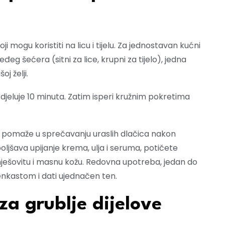
ji mogu koristiti na licu i tijelu. Za jednostavan kućni
međeg šećera (sitni za lice, krupni za tijelo), jedna
j želji.
 djeluje 10 minuta. Zatim isperi kružnim pokretima
je, pomaže u sprečavanju uraslih dlačica nakon
oljšava upijanje krema, ulja i seruma, potičete
 mješovitu i masnu kožu. Redovna upotreba, jedan do
enkastom i dati ujednačen ten.
 za grublje dijelove