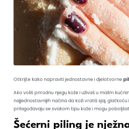
Otkrijte kako napraviti jednostavne i djelotvorne
pi
Ako voliš prirodnu njegu kože i uživaš u malim kućni
najjednostavnijih načina da koži vratiš sjaj, glatkoću i 
prilagođavaju se svakom tipu kože i mogu poboljšat
Šećerni piling je njež