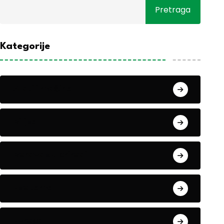
Pretraga
Kategorije
Alati i mašine
Biljke
Boravak u prirodi
Eko teme
Evropa