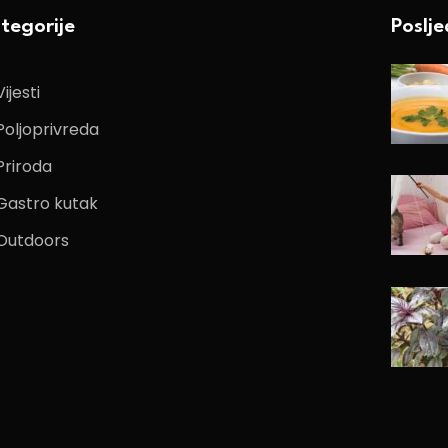
tegorije
Poslj
Vijesti
Poljoprivreda
Priroda
Gastro kutak
Outdoors