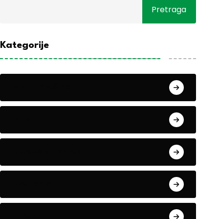
Pretraga
Kategorije
Alati i mašine
Biljke
Boravak u prirodi
Eko teme
Evropa