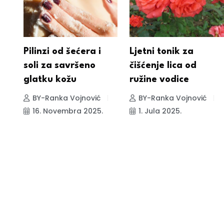
Pilinzi od šećera i
Ljetni tonik za
soli za savršeno
čišćenje lica od
glatku kožu
ružine vodice
BY-Ranka Vojnović
BY-Ranka Vojnović
16. Novembra 2025.
1. Jula 2025.