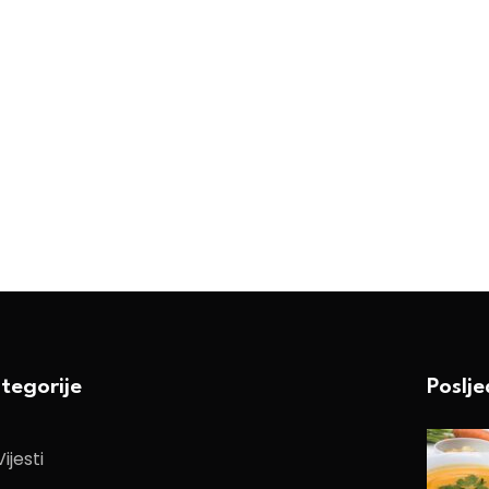
tegorije
Poslj
Vijesti