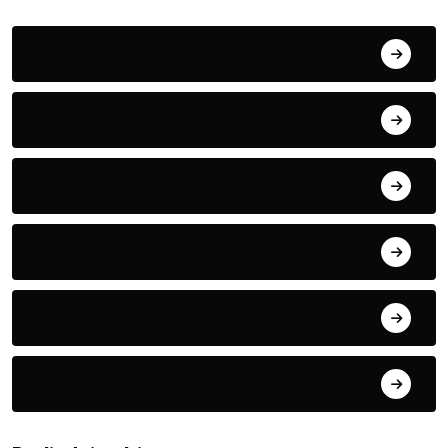
Alati i mašine
Biljke
Boravak u prirodi
Eko teme
Evropa
exYu