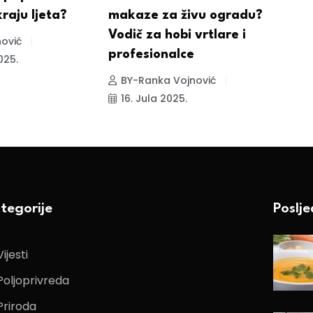
raju ljeta?
makaze za živu ogradu?
o
Vodič za hobi vrtlare i
ović
profesionalce
025.
BY-Ranka Vojnović
16. Jula 2025.
tegorije
Poslj
Vijesti
Poljoprivreda
Priroda