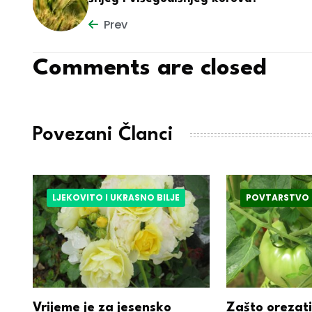
Prev
Comments are closed
Povezani Članci
LJEKOVITO I UKRASNO BILJE
POVTARSTVO
i
Vrijeme je za jesensko
Zašto orezati