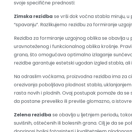
svoje specifične prednosti:
Zimska rezidba
se vrši dok voćna stabla miruju, u
“spavanju”. Razlikujemo rezidbu za formiranje uzgojn
Rezidba za formiranje uzgojnog oblika se obavlja u p
uravnoteženog i funkcionalnog oblika krošnje. Prav
grana, što omogućava optimalno izlaganje sunčevoj s
rezidbe garantuje estetski ugodan izgled stabla, al
Na odraslim voćkama, proizvodna rezidba ima za cil
orezivanja poboljšava plodnost stabla, uklanjanjem s
rasta novih i plodnih. Ovaj postupak pomaže da se st
da postane preveliko ili previše glomazno, a isto
Zelena rezidba
se obavlja u ljetnjem periodu, toko
suvišnih, oštećenih ili bolesnih grana. Cilj je da se 
doprinosi boljoj fotosintezi i kvalitetnijem plodono