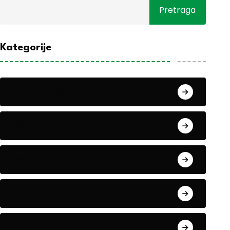
Pretraga
Kategorije
Alati i mašine
Biljke
Boravak u prirodi
Eko teme
Evropa