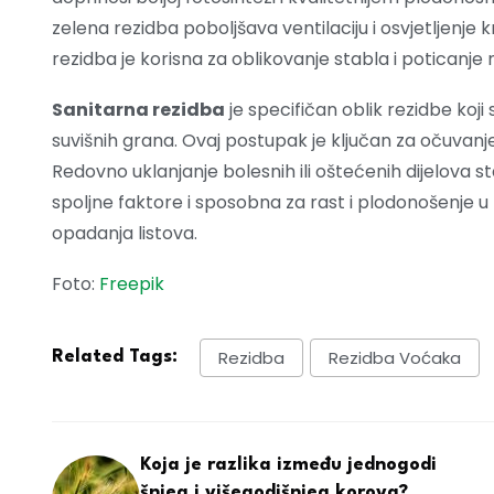
zelena rezidba poboljšava ventilaciju i osvjetljenje k
rezidba je korisna za oblikovanje stabla i poticanje 
Sanitarna rezidba
je specifičan oblik rezidbe koji s
suvišnih grana. Ovaj postupak je ključan za očuvanje z
Redovno uklanjanje bolesnih ili oštećenih dijelova 
spoljne faktore i sposobna za rast i plodonošenje u n
opadanja listova.
Foto:
Freepik
Rezidba
Rezidba Voćaka
Related Tags:
Koja je razlika između jednogodi
šnjeg i višegodišnjeg korova?