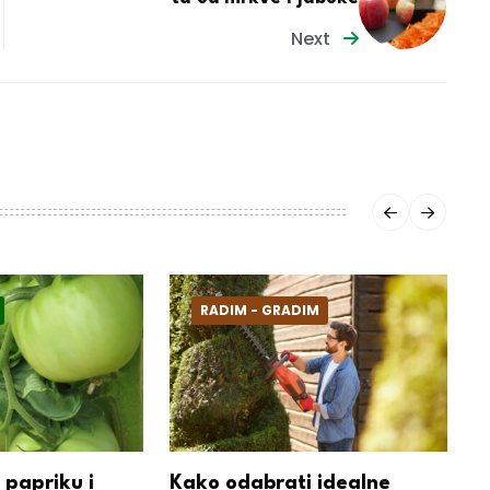
Next
RADIM - GRADIM
 papriku i
Kako odabrati idealne
B