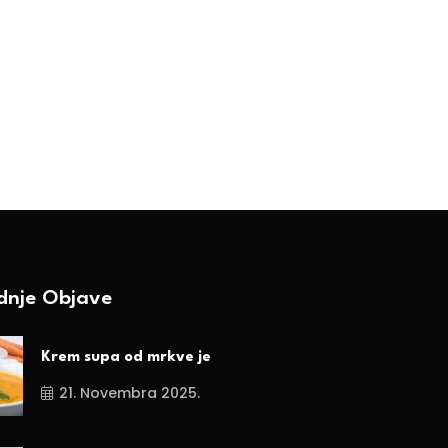
rezale voćnjak
Savjeti za formiranj
pergole
BY-Ranka Vojnović
28. Februara 2025.
BY-Ranka Vojnović
18. Februara 2025.
ednje Objave
Krem supa od mrkve je
21. Novembra 2025.