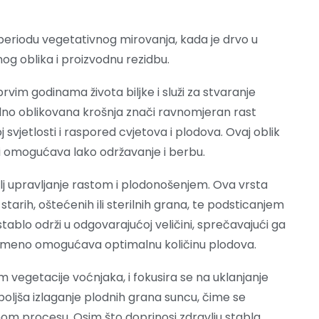
 periodu vegetativnog mirovanja, kada je drvo u
og oblika i proizvodnu rezidbu.
rvim godinama života biljke i služi za stvaranje
ilno oblikovana krošnja znači ravnomjeran rast
vjetlosti i raspored cvjetova i plodova. Ovaj oblik
i i omogućava lako održavanje i berbu.
j upravljanje rastom i plodonošenjem. Ova vrsta
tarih, oštećenih ili sterilnih grana, te podsticanjem
ablo održi u odgovarajućoj veličini, sprečavajući ga
vremeno omogućava optimalnu količinu plodova.
m vegetacije voćnjaka, i fokusira se na uklanjanje
poboljša izlaganje plodnih grana suncu, čime se
snom procesu. Osim što doprinosi zdravlju stabla,