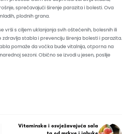
rošnje, sprečavajući širenje parazita i bolesti. Ova
mladih, plodnih grana.
e vrši s ciljem uklanjanja svih oštećenih, bolesnih ili
dravlja stabla i prevenciju širenja bolesti i parazita.
stabla pomaže da voćka bude vitalnija, otporna na
arednoj sezoni. Obično se izvodi u jesen, poslije
Vitaminska i osvježavajuća sala
ta od mrkve i jabuke