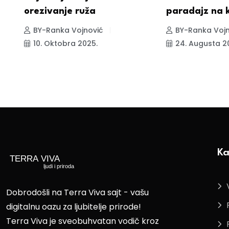
orezivanje ruža
paradajz na k
BY-Ranka Vojnović
BY-Ranka Vojn
10. Oktobra 2025.
24. Augusta 2
Ka
Dobrodošli na Terra Viva sajt - vašu
digitalnu oazu za ljubitelje prirode!
Terra Viva je sveobuhvatan vodič kroz