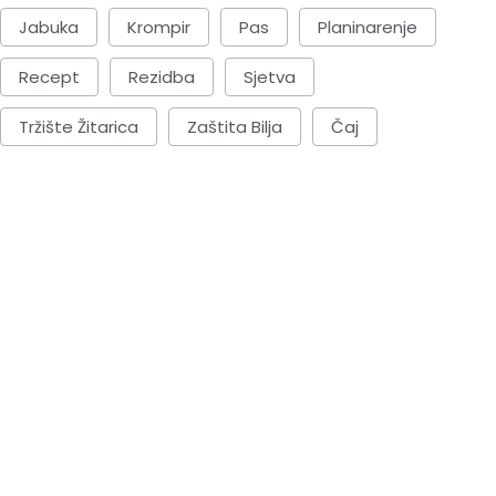
Jabuka
Krompir
Pas
Planinarenje
Recept
Rezidba
Sjetva
Tržište Žitarica
Zaštita Bilja
Čaj