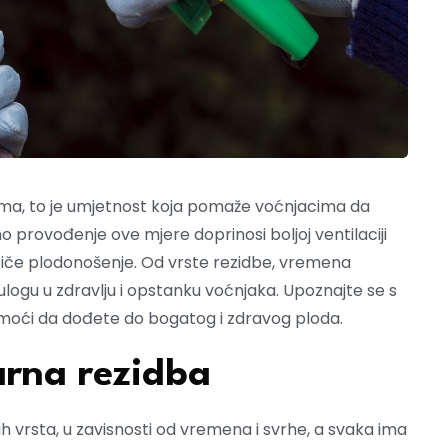
ma, to je umjetnost koja pomaže voćnjacima da
no provođenje ove mjere doprinosi boljoj ventilaciji
dstiče plodonošenje. Od vrste rezidbe, vremena
ulogu u zdravlju i opstanku voćnjaka. Upoznajte se s
oći da dođete do bogatog i zdravog ploda.
arna rezidba
ih vrsta, u zavisnosti od vremena i svrhe, a svaka ima