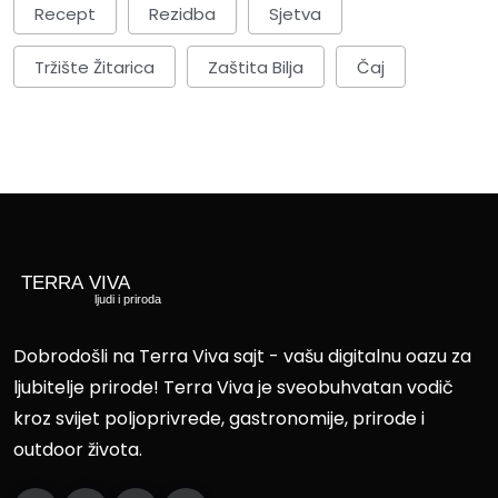
Recept
Rezidba
Sjetva
Tržište Žitarica
Zaštita Bilja
Čaj
Dobrodošli na Terra Viva sajt - vašu digitalnu oazu za
ljubitelje prirode! Terra Viva je sveobuhvatan vodič
kroz svijet poljoprivrede, gastronomije, prirode i
outdoor života.