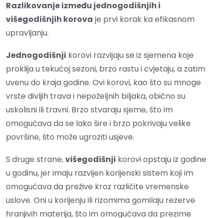
Razlikovanje između jednogodišnjih i
višegodišnjih korova
je prvi korak ka efikasnom
upravljanju.
Jednogodišnji
korovi razvijaju se iz sjemena koje
proklija u tekućoj sezoni, brzo rastu i cvjetaju, a zatim
uvenu do kraja godine. Ovi korovi, kao što su mnoge
vrste divljih trava i nepoželjnih biljaka, obično su
uskolisni ili travni. Brzo stvaraju sjeme, što im
omogućava da se lako šire i brzo pokrivaju velike
površine, što može ugroziti usjeve.
S druge strane,
višegodišnji
korovi opstaju iz godine
u godinu, jer imaju razvijen korijenski sistem koji im
omogućava da prežive kroz različite vremenske
uslove. Oni u korijenju ili rizomima gomilaju rezerve
hranjivih materija, što im omogućava da prezime