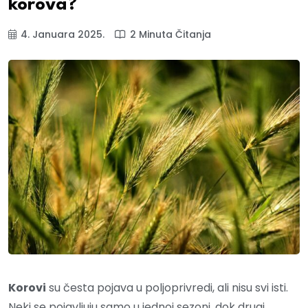
korova?
4. Januara 2025.
2 Minuta Čitanja
Korovi
su česta pojava u poljoprivredi, ali nisu svi isti.
Neki se pojavljuju samo u jednoj sezoni, dok drugi