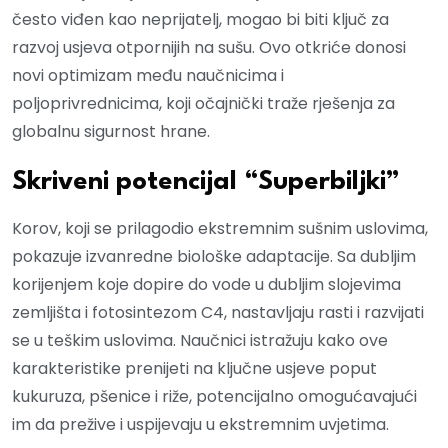
često viđen kao neprijatelj, mogao bi biti ključ za
razvoj usjeva otpornijih na sušu. Ovo otkriće donosi
novi optimizam među naučnicima i
poljoprivrednicima, koji očajnički traže rješenja za
globalnu sigurnost hrane.
Skriveni potencijal “Superbiljki”
Korov, koji se prilagodio ekstremnim sušnim uslovima,
pokazuje izvanredne biološke adaptacije. Sa dubljim
korijenjem koje dopire do vode u dubljim slojevima
zemljišta i fotosintezom C4, nastavljaju rasti i razvijati
se u teškim uslovima. Naučnici istražuju kako ove
karakteristike prenijeti na ključne usjeve poput
kukuruza, pšenice i riže, potencijalno omogućavajući
im da prežive i uspijevaju u ekstremnim uvjetima.