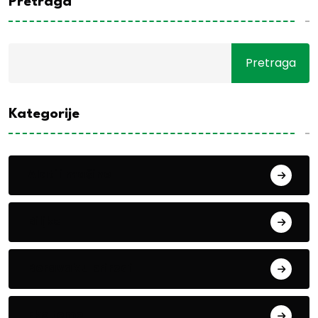
Pretraga
Pretraga
Kategorije
Alati i mašine
Biljke
Boravak u prirodi
Eko teme