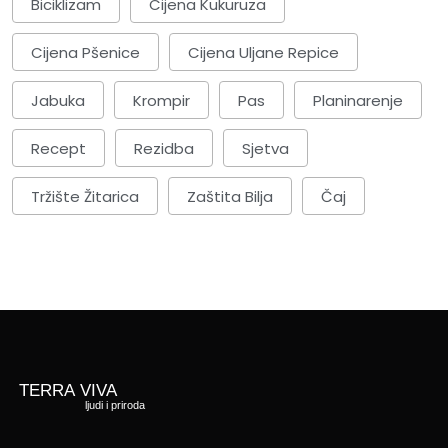
Biciklizam
Cijena Kukuruza
Cijena Pšenice
Cijena Uljane Repice
Jabuka
Krompir
Pas
Planinarenje
Recept
Rezidba
Sjetva
Tržište Žitarica
Zaštita Bilja
Čaj