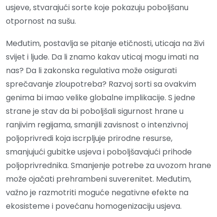
usjeve, stvarajući sorte koje pokazuju poboljšanu
otpornost na sušu.
Međutim, postavlja se pitanje etičnosti, uticaja na živi
svijet i ljude. Da li znamo kakav uticaj mogu imati na
nas? Da li zakonska regulativa može osigurati
sprečavanje zloupotreba? Razvoj sorti sa ovakvim
genima bi imao velike globalne implikacije. S jedne
strane je stav da bi poboljšali sigurnost hrane u
ranjivim regijama, smanjili zavisnost o intenzivnoj
poljoprivredi koja iscrpljuje prirodne resurse,
smanjujući gubitke usjeva i poboljšavajući prihode
poljoprivrednika. Smanjenje potrebe za uvozom hrane
može ojačati prehrambeni suverenitet. Međutim,
važno je razmotriti moguće negativne efekte na
ekosisteme i povećanu homogenizaciju usjeva.