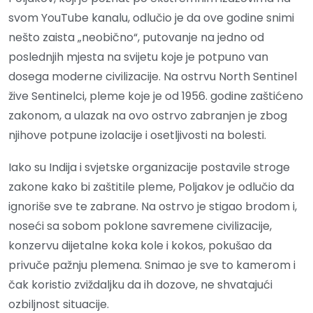
svom YouTube kanalu, odlučio je da ove godine snimi
nešto zaista „neobično“, putovanje na jedno od
poslednjih mjesta na svijetu koje je potpuno van
dosega moderne civilizacije. Na ostrvu North Sentinel
žive Sentinelci, pleme koje je od 1956. godine zaštićeno
zakonom, a ulazak na ovo ostrvo zabranjen je zbog
njihove potpune izolacije i osetljivosti na bolesti.
Iako su Indija i svjetske organizacije postavile stroge
zakone kako bi zaštitile pleme, Poljakov je odlučio da
ignoriše sve te zabrane. Na ostrvo je stigao brodom i,
noseći sa sobom poklone savremene civilizacije,
konzervu dijetalne koka kole i kokos, pokušao da
privuče pažnju plemena. Snimao je sve to kamerom i
čak koristio zviždaljku da ih dozove, ne shvatajući
ozbiljnost situacije.