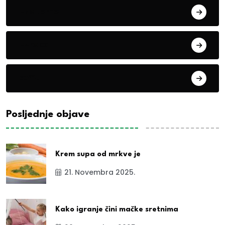
Eko teme
Evropa
exYu
Posljednje objave
Krem supa od mrkve je
21. Novembra 2025.
Kako igranje čini mačke sretnima