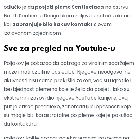
odlučio je da
posjeti pleme Sentinelaca
na ostrvu
North Sentinel u Bengalskom zaljevu, unatoč zakonu
koji
zabranjuje bilo kakav kontakt
s ovom
izolovanom zajednicom.
Sve za pregled na Youtube-u
Poljakov je pokazao da potraga za viralnim sadržajem
može imati ozbiljne posledice. Njegove neodgovorne
aktivnosti nisu samo prekršile zakon, već su ugrozile i
bezbjednost plemena koje je želio da posjeti. Iako su
ekstremni izazovi dio njegove YouTube karijere, ovaj
put je otišao predaleko, zanemarujući opasnosti koje
su mogle biti katastrofalne po pleme koje je pokušao
da kontaktira.
Poljakov, koji je poznat po ekstremnim izazovima na