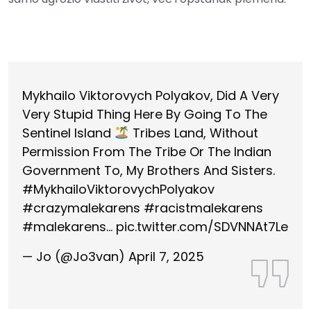
Mykhailo Viktorovych Polyakov, Did A Very
Very Stupid Thing Here By Going To The
Sentinel Island
Tribes Land, Without
Permission From The Tribe Or The Indian
Government To, My Brothers And Sisters.
#MykhailoViktorovychPolyakov
#crazymalekarens
#racistmalekarens
#malekarens
…
pic.twitter.com/SDVNNAt7Le
— Jo (@Jo3van)
April 7, 2025