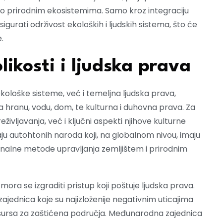
se o prirodnim ekosistemima. Samo kroz integraciju
igurati održivost ekoloških i ljudskih sistema, što će
.
likosti i ljudska prava
kološke sisteme, već i temeljna ljudska prava,
na hranu, vodu, dom, te kulturna i duhovna prava. Za
življavanja, već i ključni aspekti njihove kulturne
aju autohtonih naroda koji, na globalnom nivou, imaju
ionalne metode upravljanja zemljištem i prirodnim
ora se izgraditi pristup koji poštuje ljudska prava.
ajednica koje su najizloženije negativnim uticajima
resursa za zaštićena područja. Međunarodna zajednica