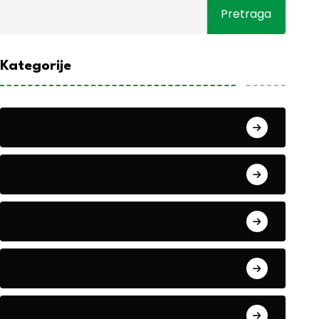
Pretraga
Kategorije
Alati i mašine
Biljke
Boravak u prirodi
Eko teme
Evropa