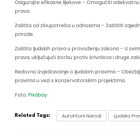
Osigurajte efikasne lijekove – Omogućiti adekvatnu
prava.
Zaštita od zloupotreba u odnosima – Zaštititi zajed
prirode.
Zaštita ljudskih prava u provođenju zakona – U svi
prava, uključujući borbu protiv krivolova i druge za
Redovno izvještavanje o ljudskim pravima – Obezbije
pravima u vezi s konzervatorskim projektima.
Foto:
Pixabay
Autohtoni Narodi
Ljudska Pra
Related Tags: