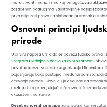
mora stvoriti mehanizme koji omogućavaju uključivan
zaštićenim područjima. Zaustavljanje nasilja i zlostav
prvo osigurati pravo na slobodan pristanak autoht
Osnovni principi ljuds
prirode
U okviru napora UN-a da se povežu ljudska prava i z
Program Ujedinjenih nacija za životnu sredinu
objavi
privatne konzervatorske organizacije i finansijere. O
pojašnjavaju kako postojeći međunarodni standardi 
očuvanja prirode. Glavni cilj je osigurati da organiza
obzir ljudska prava, uključujući ravnotežu između za
ekosistemima zavise.
Deset osnovnih principa
za privatne konzervatorsk