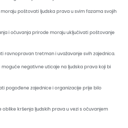
ri moraju poštovati ljudska prava u svim fazama svojih
nja i očuvanja prirode moraju uključivati poštovanje
ati ravnopravan tretman i uvažavanje svih zajednica.
i moguće negativne uticaje na ljudska prava koji bi
ati pogođene zajednice i organizacije prije bilo
e oblike kršenja ljudskih prava u vezi s očuvanjem