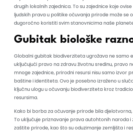
drugih lokalnih zajednica. To su zajednice koje ovi
ljudskih prava u politike očuvanja prirode može se os
dugoročno koristiti svim stanovnicima naše planete
Gubitak biološke razno
Globalni gubitak biodiverziteta ugrožava ne samo e
uključujući pravo na zdravu životnu sredinu, pravo 
mnoge zajednice, prirodni resursi nisu samo izvor pre
baštine i identiteta. Ovo je posebno izraženo u sluč
ključnu ulogu u očuvanju biodiverziteta kroz tradic
resursima.
Kako bi borba za očuvanje prirode bila djelotvorna, m
To uključuje priznavanje prava autohtonih naroda i z
zaštite prirode, kao što su oduzimanje zemljišta i 