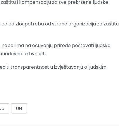
 zaštitu i kompenzaciju za sve prekršene ljudske
nice od zloupotreba od strane organizacija za zaštitu
m naporima na očuvanju prirode poštovati ljudska
konodavne aktivnosti.
diti transparentnost u izvještavanju o ljudskim
va
UN