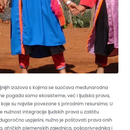
iljnijih izazova s kojima se suočava međunarodna
i ne pogađa samo ekosisteme, već i ljudska prava,
koje su najviše povezane s prirodnim resursima. U
nužnost integracije ljudskih prava u zaštitu
 dugoročno uspješni, nužno je poštovati prava onih
, afričkih plemenskih zajednica, poljoprivrednika i