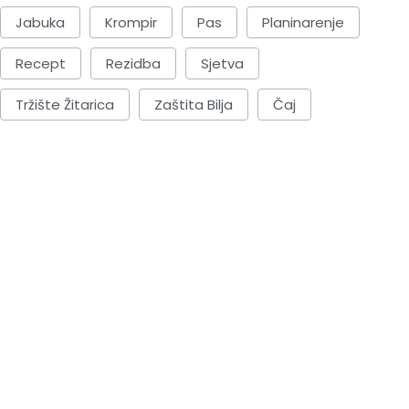
Jabuka
Krompir
Pas
Planinarenje
Recept
Rezidba
Sjetva
Tržište Žitarica
Zaštita Bilja
Čaj