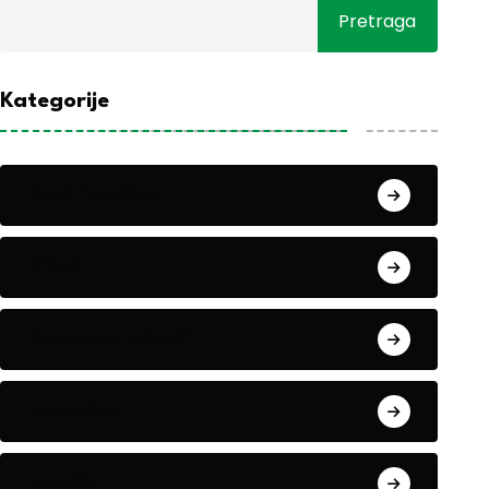
Pretraga
Kategorije
Alati i mašine
Biljke
Boravak u prirodi
Eko teme
Evropa