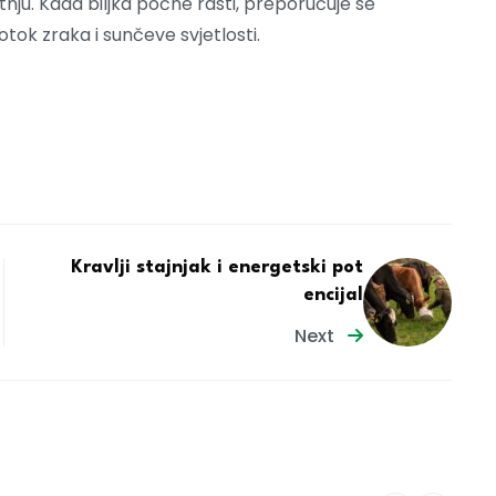
nju. Kada biljka počne rasti, preporučuje se
tok zraka i sunčeve svjetlosti.
Kravlji stajnjak i energetski pot
encijal
Next