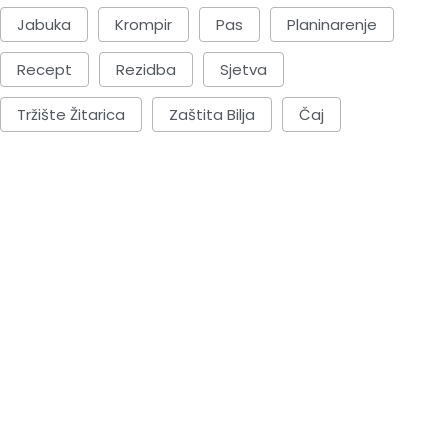
Jabuka
Krompir
Pas
Planinarenje
Recept
Rezidba
Sjetva
Tržište Žitarica
Zaštita Bilja
Čaj