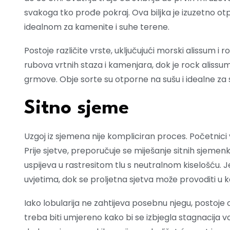
svakoga tko prođe pokraj. Ova biljka je izuzetno otp
idealnom za kamenite i suhe terene.
Postoje različite vrste, uključujući morski alissum i
rubova vrtnih staza i kamenjara, dok je rock alissum
grmove. Obje sorte su otporne na sušu i idealne za 
Sitno sjeme
Uzgoj iz sjemena nije kompliciran proces. Početnici v
Prije sjetve, preporučuje se miješanje sitnih sjemenki
uspijeva u rastresitom tlu s neutralnom kiselošću. 
uvjetima, dok se proljetna sjetva može provoditi u k
Iako lobularija ne zahtijeva posebnu njegu, postoje os
treba biti umjereno kako bi se izbjegla stagnacija v