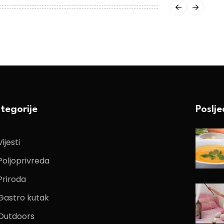
tegorije
Poslj
Vijesti
Poljoprivreda
Priroda
Gastro kutak
Outdoors