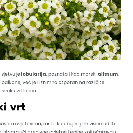
 sjetvu je
lobularija
, poznata i kao morski
alissum
.
balkone, već je i iznimno otporan na različite
svaku vrtlaricu.
i vrt
ubičastim cvjetovima, raste kao bujni grm visine od 15
, stvarajući predivne cvjetne tepihe koji očaravaju