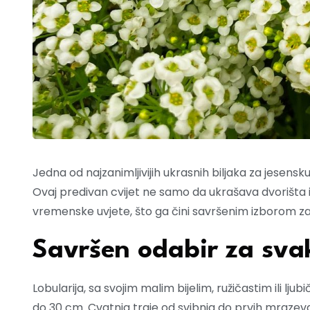
Jedna od najzanimljivijih ukrasnih biljaka za jesensku
Ovaj predivan cvijet ne samo da ukrašava dvorišta i 
vremenske uvjete, što ga čini savršenim izborom za 
Savršen odabir za svak
Lobularija, sa svojim malim bijelim, ružičastim ili lj
do 30 cm. Cvatnja traje od svibnja do prvih mrazeva