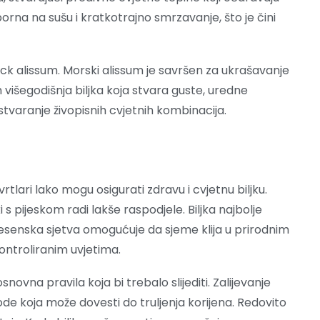
orna na sušu i kratkotrajno smrzavanje, što je čini
 rock alissum. Morski alissum je savršen za ukrašavanje
 višegodišnja biljka koja stvara guste, uredne
stvaranje živopisnih cvjetnih kombinacija.
rtlari lako mogu osigurati zdravu i cvjetnu biljku.
 s pijeskom radi lakše raspodjele. Biljka najbolje
Jesenska sjetva omogućuje da sjeme klija u prirodnim
ontroliranim uvjetima.
novna pravila koja bi trebalo slijediti. Zalijevanje
ode koja može dovesti do truljenja korijena. Redovito