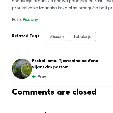
dodavanje organskih gnojiva poboljšat će rast i cvat
prorjeđivanje izdanaka kako bi se omogućio bolji pro
Foto:
Pixabay
Alissum
Lobularija
Related Tags:
Probali smo: Tjestenina sa đeno
vljanskim pestom
Prev
Comments are closed