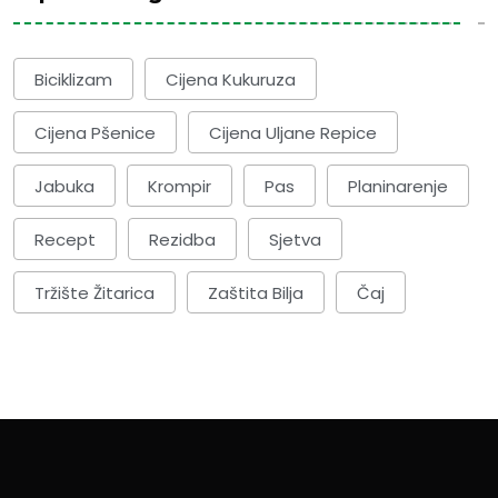
Biciklizam
Cijena Kukuruza
Cijena Pšenice
Cijena Uljane Repice
Jabuka
Krompir
Pas
Planinarenje
Recept
Rezidba
Sjetva
Tržište Žitarica
Zaštita Bilja
Čaj