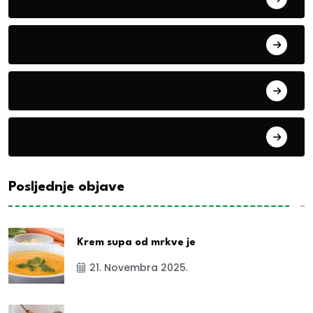
Eko teme
Evropa
exYu
Posljednje objave
Krem supa od mrkve je
21. Novembra 2025.