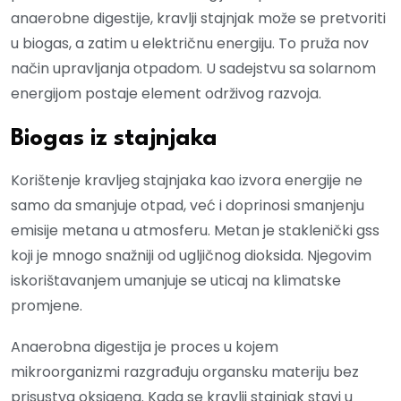
anaerobne digestije, kravlji stajnjak može se pretvoriti
u biogas, a zatim u električnu energiju. To pruža nov
način upravljanja otpadom. U sadejstvu sa solarnom
energijom postaje element održivog razvoja.
Biogas iz stajnjaka
Korištenje kravljeg stajnjaka kao izvora energije ne
samo da smanjuje otpad, već i doprinosi smanjenju
emisije metana u atmosferu. Metan je staklenički gss
koji je mnogo snažniji od ugljičnog dioksida. Njegovim
iskorištavanjem umanjuje se uticaj na klimatske
promjene.
Anaerobna digestija je proces u kojem
mikroorganizmi razgrađuju organsku materiju bez
prisustva oksigena. Kada se kravlji stajnjak stavi u