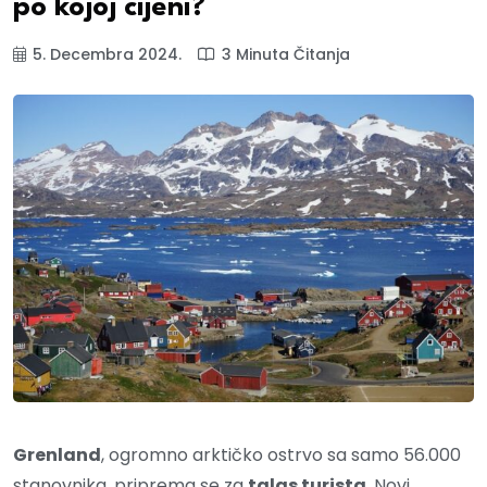
po kojoj cijeni?
5. Decembra 2024.
3 Minuta Čitanja
Grenland
, ogromno arktičko ostrvo sa samo 56.000
stanovnika, priprema se za
talas turista
. Novi