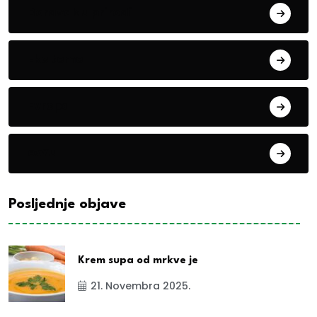
Boravak u prirodi
Eko teme
Evropa
exYu
Posljednje objave
Krem supa od mrkve je
21. Novembra 2025.