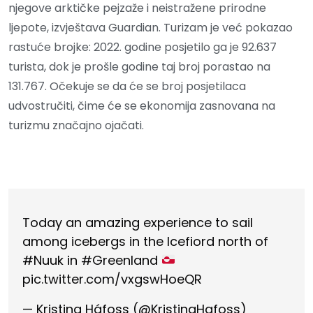
njegove arktičke pejzaže i neistražene prirodne
ljepote, izvještava Guardian. Turizam je već pokazao
rastuće brojke: 2022. godine posjetilo ga je 92.637
turista, dok je prošle godine taj broj porastao na
131.767. Očekuje se da će se broj posjetilaca
udvostručiti, čime će se ekonomija zasnovana na
turizmu značajno ojačati.
Today an amazing experience to sail
among icebergs in the Icefiord north of
#Nuuk
in
#Greenland
pic.twitter.com/vxgswHoeQR
— Kristina Háfoss (@KristinaHafoss)