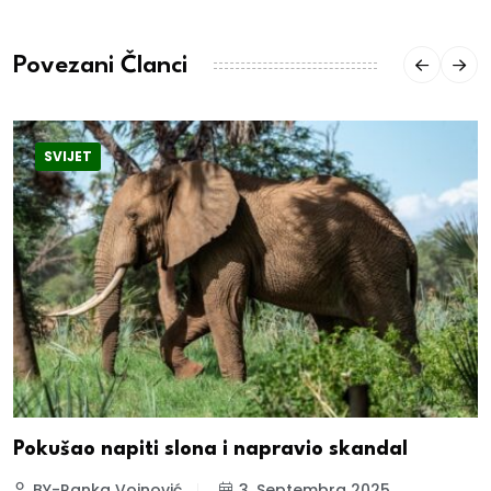
Povezani Članci
SVIJET
Pokušao napiti slona i napravio skandal
BY-Ranka Vojnović
3. Septembra 2025.