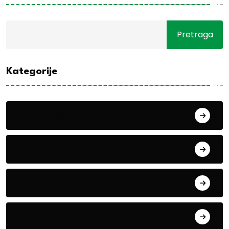
Pretraga
Kategorije
Alati i mašine
Biljke
Boravak u prirodi
Eko teme