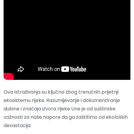
Ova istraživanja su ključna zbog trenutnih prijetnji
ekosistemu rijeke. Razumijevanje i dokumentiranje
dubine i značaja izvora rijeke Une je od suštinske
važnosti za naše napore da ga zaštitimo od ekoloških
devastacija.