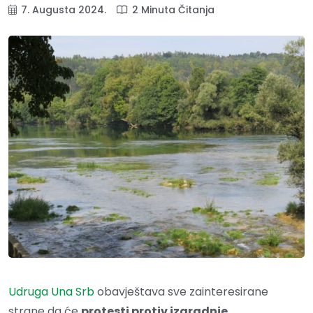
7. Augusta 2024.
2 Minuta Čitanja
Udruga Una Srb
obavještava sve zainteresirane
strane da će
protesti protiv izgradnje