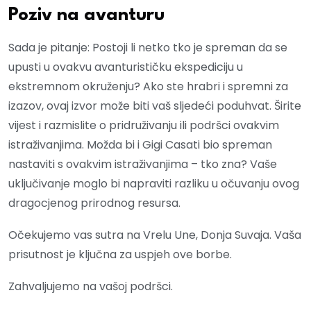
Poziv na avanturu
Sada je pitanje: Postoji li netko tko je spreman da se
upusti u ovakvu avanturističku ekspediciju u
ekstremnom okruženju? Ako ste hrabri i spremni za
izazov, ovaj izvor može biti vaš sljedeći poduhvat. Širite
vijest i razmislite o pridruživanju ili podršci ovakvim
istraživanjima. Možda bi i Gigi Casati bio spreman
nastaviti s ovakvim istraživanjima – tko zna? Vaše
uključivanje moglo bi napraviti razliku u očuvanju ovog
dragocjenog prirodnog resursa.
Očekujemo vas sutra na Vrelu Une, Donja Suvaja. Vaša
prisutnost je ključna za uspjeh ove borbe.
Zahvaljujemo na vašoj podršci.