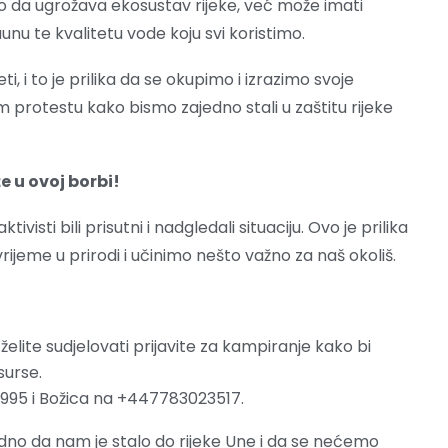
 da ugrožava ekosustav rijeke, već može imati
unu te kvalitetu vode koju svi koristimo.
i, i to je prilika da se okupimo i izrazimo svoje
om protestu kako bismo zajedno stali u zaštitu rijeke
 u ovoj borbi!
visti bili prisutni i nadgledali situaciju. Ovo je prilika
jeme u prirodi i učinimo nešto važno za naš okoliš.
želite sudjelovati prijavite za kampiranje kako bi
surse.
995 i Božica na +447783023517.
edno da nam je stalo do rijeke Une i da se nećemo