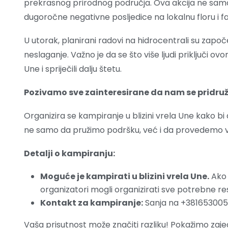
prekrasnog prirodnog područja. Ova akcija ne samo
dugoročne negativne posljedice na lokalnu floru i fa
U utorak, planirani radovi na hidrocentrali su započet
neslaganje. Važno je da se što više ljudi priključi ov
Une i spriječili dalju štetu.
Pozivamo sve zainteresirane da nam se pridruže
Organizira se kampiranje u blizini vrela Une kako bi akti
ne samo da pružimo podršku, već i da provedemo vri
Detalji o kampiranju:
Moguće je kampirati u blizini vrela Une.
Ako 
organizatori mogli organizirati sve potrebne re
Kontakt za kampiranje:
Sanja na +381653005
Vaša prisutnost može značiti razliku! Pokažimo zaj