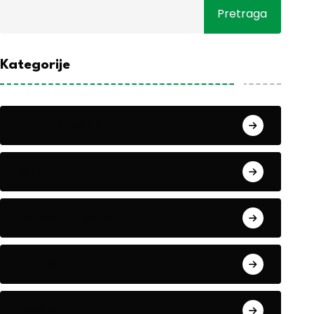
Pretraga
Kategorije
Alati i mašine
Biljke
Boravak u prirodi
Eko teme
Evropa