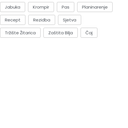
Jabuka
Krompir
Pas
Planinarenje
Recept
Rezidba
Sjetva
Tržište Žitarica
Zaštita Bilja
Čaj