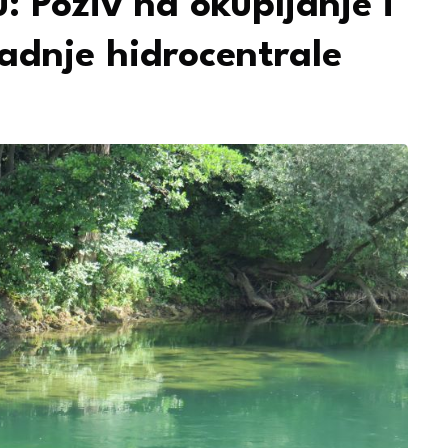
: Poziv na okupljanje i
adnje hidrocentrale