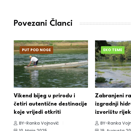
Povezani Članci
PUT POD NOGE
EKO TEME
o
Vikend bijeg u prirodu i
Zabranjeni r
četiri autentične destinacije
izgradnji hid
koje vrijedi otkriti
izvorištu rije
BY-Ranka Vojnović
BY-Ranka Vojn
10. Maja 2025.
19. Augusta 20