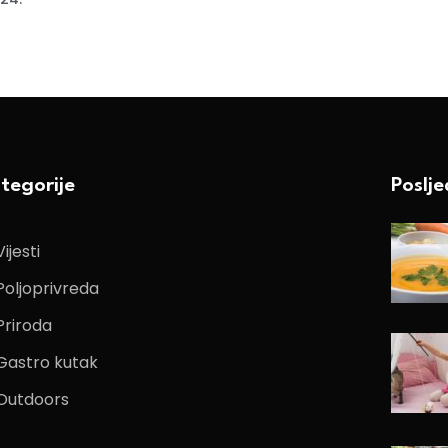
tegorije
Poslj
Vijesti
Poljoprivreda
Priroda
Gastro kutak
Outdoors