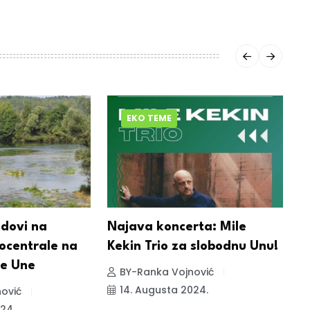
EKO TEME
adovi na
Najava koncerta: Mile
U
rocentrale na
Kekin Trio za slobodnu Unu!
ke Une
BY-Ranka Vojnović
14. Augusta 2024.
ović
24.