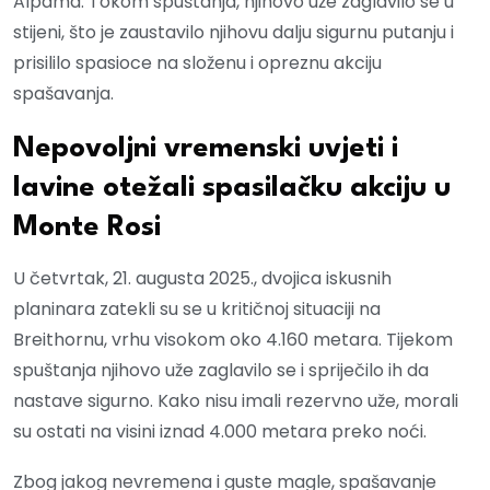
Alpama. Tokom spuštanja, njihovo uže zaglavilo se u
stijeni, što je zaustavilo njihovu dalju sigurnu putanju i
prisililo spasioce na složenu i opreznu akciju
spašavanja.
Nepovoljni vremenski uvjeti i
lavine otežali spasilačku akciju u
Monte Rosi
U četvrtak, 21. augusta 2025., dvojica iskusnih
planinara zatekli su se u kritičnoj situaciji na
Breithornu, vrhu visokom oko 4.160 metara. Tijekom
spuštanja njihovo uže zaglavilo se i spriječilo ih da
nastave sigurno. Kako nisu imali rezervno uže, morali
su ostati na visini iznad 4.000 metara preko noći.
Zbog jakog nevremena i guste magle, spašavanje