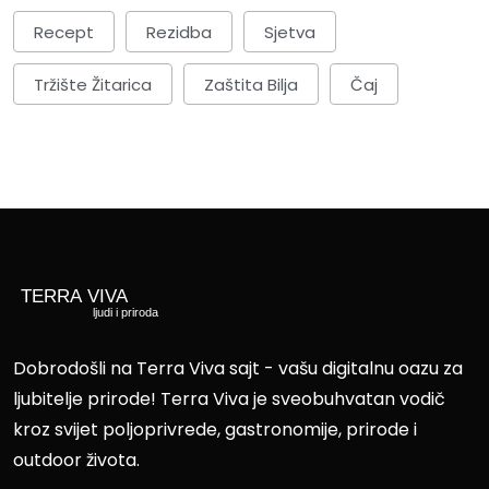
Recept
Rezidba
Sjetva
Tržište Žitarica
Zaštita Bilja
Čaj
Dobrodošli na Terra Viva sajt - vašu digitalnu oazu za
ljubitelje prirode! Terra Viva je sveobuhvatan vodič
kroz svijet poljoprivrede, gastronomije, prirode i
outdoor života.