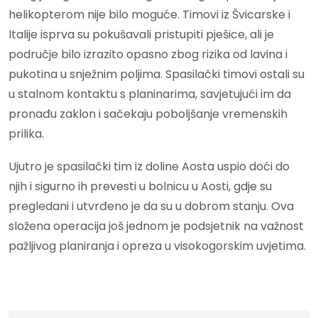
helikopterom nije bilo moguće. Timovi iz Švicarske i
Italije isprva su pokušavali pristupiti pješice, ali je
područje bilo izrazito opasno zbog rizika od lavina i
pukotina u snježnim poljima. Spasilački timovi ostali su
u stalnom kontaktu s planinarima, savjetujući im da
pronađu zaklon i sačekaju poboljšanje vremenskih
prilika.
Ujutro je spasilački tim iz doline Aosta uspio doći do
njih i sigurno ih prevesti u bolnicu u Aosti, gdje su
pregledani i utvrđeno je da su u dobrom stanju. Ova
složena operacija još jednom je podsjetnik na važnost
pažljivog planiranja i opreza u visokogorskim uvjetima.