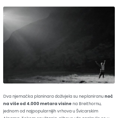
Dva njemačka planinara doživjela su neplaniranu
noć
na više od 4.000 metara visine
na Breithornu,
jednom od najpopularnijih vrhova u Švicarskim