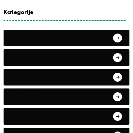
Kategorije
Alati i mašine
Biljke
Boravak u prirodi
Eko teme
Evropa