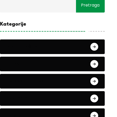
Pretraga
Kategorije
Alati i mašine
Biljke
Boravak u prirodi
Eko teme
Evropa