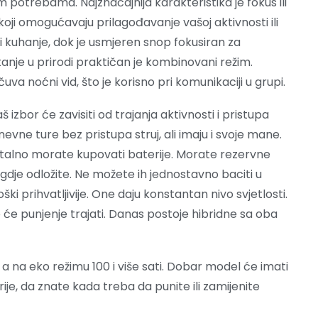
 potrebama. Najznačajnija karakteristika je fokus ili
koji omogućavaju prilagođavanje vašoj aktivnosti ili
ili kuhanje, dok je usmjeren snop fokusiran za
etanje u prirodi praktičan je kombinovani režim.
čuva noćni vid, što je korisno pri komunikaciji u grupi.
š izbor će zavisiti od trajanja aktivnosti i pristupa
nevne ture bez pristupa struj, ali imaju i svoje mane.
r stalno morate kupovati baterije. Morate rezervne
 gdje odložite. Ne možete ih jednostavno baciti u
oški prihvatljivije. One daju konstantan nivo svjetlosti.
 će punjenje trajati. Danas postoje hibridne sa oba
 a na eko režimu 100 i više sati. Dobar model će imati
rije, da znate kada treba da punite ili zamijenite