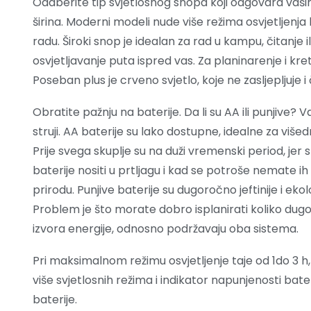
Odaberite tip svjetlosnog snopa koji odgovara vašim
širina. Moderni modeli nude više režima osvjetljenja 
radu. Široki snop je idealan za rad u kampu, čitanje 
osvjetljavanje puta ispred vas. Za planinarenje i kr
Poseban plus je crveno svjetlo, koje ne zasljepljuje i 
Obratite pažnju na baterije. Da li su AA ili punjive? Va
struji. AA baterije su lako dostupne, idealne za višed
Prije svega skuplje su na duži vremenski period, je
baterije nositi u prtljagu i kad se potroše nemate ih
prirodu. Punjive baterije su dugoročno jeftinije i ekol
Problem je što morate dobro isplanirati koliko dugo
izvora energije, odnosno podržavaju oba sistema.
Pri maksimalnom režimu osvjetljenje taje od 1do 3 h,
više svjetlosnih režima i indikator napunjenosti bate
baterije.