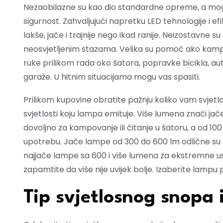
Nezaobilazne su kao dio standardne opreme, a mogu
sigurnost. Zahvaljujući napretku LED tehnologije i 
lakše, jače i trajnije nego ikad ranije. Neizostavne s
neosvjetljenim stazama. Velika su pomoć ako kampuj
ruke prilikom rada oko šatora, popravke bicikla, au
garaže. U hitnim situacijama mogu vas spasiti.
Prilikom kupovine obratite pažnju koliko vam svjetl
svjetlosti koju lampa emituje. Više lumena znači jače 
dovoljno za kampovanje ili čitanje u šatoru, a od 10
upotrebu. Jače lampe od 300 do 600 lm odlične su z
najjače lampe sa 600 i više lumena za ekstremne usl
zapamtite da više nije uvijek bolje. Izaberite la
Tip svjetlosnog snopa 