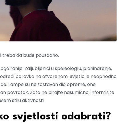
i treba da bude pouzdano.
o ranije. Zaljubljenici u speleologiju, planinarenje,
e odreći boravka na otvorenom. Svjetlo je neophodno
zgode. Lampe su neizostavan dio opreme, one
ran povratak. Zato ne birajte nasumično, informišite
šem stilu aktivnosti.
ko svjetlosti odabrati?