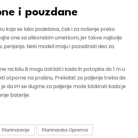
bne i pouzdane
u koja se lako podešava, čak i za nošenje preko
rajte one sa silikonskim umetkom, jer takve najbolje
ja, penjanja. Neki modeli imaju i pozadinski deo za
na kišu ili mogu izdržati i kada ih potopite do 1 m u
iti otporne na prašinu. Prekidač za paljenje treba da
 je da im se dugme za paljenje može blokirati kada je
nje baterije.
Planinarenje
Planinarska Oprema