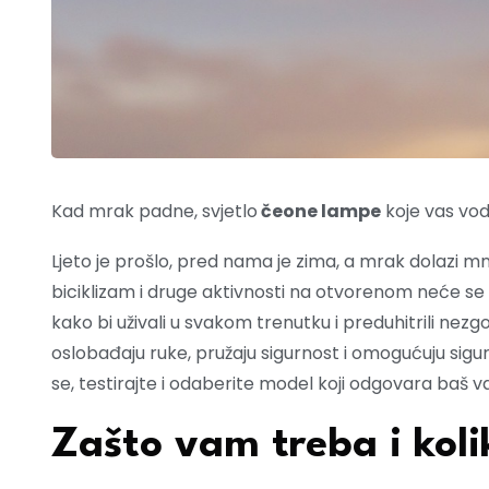
Kad mrak padne, svjetlo
čeone lampe
koje vas vod
Ljeto je prošlo, pred nama je zima, a mrak dolazi mnog
biciklizam i druge aktivnosti na otvorenom neće s
kako bi uživali u svakom trenutku i preduhitrili ne
oslobađaju ruke, pružaju sigurnost i omogućuju sigu
se, testirajte i odaberite model koji odgovara baš va
Zašto vam treba i koli