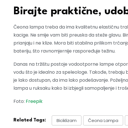
Birajte praktične, udo
Čeona lampa treba da ima kvalitetnu elastičnu trak
kacige. Ne smije vam biti preuska da steže glavu. Bi
prianjaju i ne klize. Mora biti stabilna prilikom trčan
bateriju, što ravnomjernije raspoređuje težinu.
Danas na tržištu postoje vodootporne lampe otporne 
vodu što je idealno za speleologe. Takođe, trebaju b
je lako dostupan, da ima lako podešavanje. Poželjno
lampa u ruksaku kako bi izbjegli samopaljenje i troše
Foto:
Freepik
Biciklizam
Čeona Lampa
Related Tags: