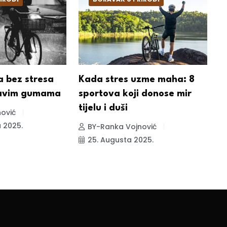
a bez stresa
Kada stres uzme maha: 8
P
ravim gumama
sportova koji donose mir
B
tijelu i duši
z
ović
 2025.
BY-Ranka Vojnović
25. Augusta 2025.