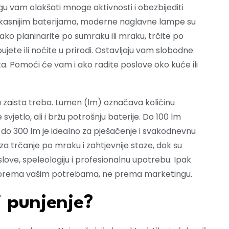
 vam olakšati mnoge aktivnosti i obezbijediti
efikasnijim baterijama, moderne naglavne lampe su
u ako planinarite po sumraku ili mraku, trčite po
ete ili noćite u prirodi. Ostavljaju vam slobodne
ta. Pomoći će vam i ako radite poslove oko kuće ili
a zaista treba. Lumen (lm) označava količinu
svjetlo, ali i bržu potrošnju baterije. Do 100 lm
0 do 300 lm je idealno za pješačenje i svakodnevnu
a trčanje po mraku i zahtjevnije staze, dok su
ove, speleologiju i profesionalnu upotrebu. Ipak
mpu prema vašim potrebama, ne prema marketingu.
i punjenje?