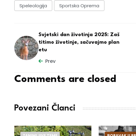
Speleologija
Sportska Oprema
Svjetski dan životinja 2025: Zaš
titimo životinje, sačuvajmo plan
etu
Prev
Comments are closed
Povezani Članci
ZANIMLJIVE TEME
BORAVAK U PR