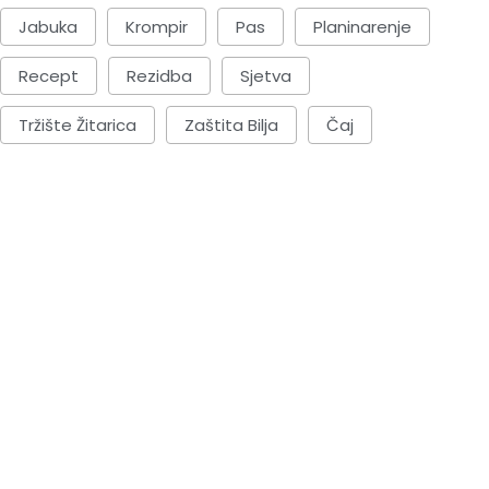
Jabuka
Krompir
Pas
Planinarenje
Recept
Rezidba
Sjetva
Tržište Žitarica
Zaštita Bilja
Čaj