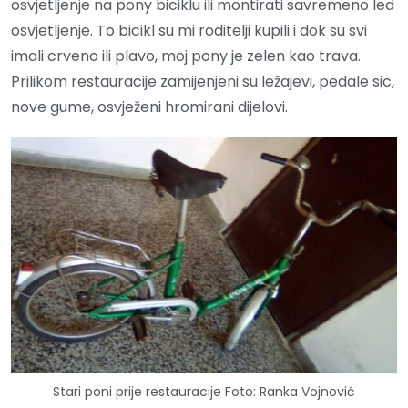
osvjetljenje na pony biciklu ili montirati savremeno led
osvjetljenje. To bicikl su mi roditelji kupili i dok su svi
imali crveno ili plavo, moj pony je zelen kao trava.
Prilikom restauracije zamijenjeni su ležajevi, pedale sic,
nove gume, osvježeni hromirani dijelovi.
Stari poni prije restauracije Foto: Ranka Vojnović