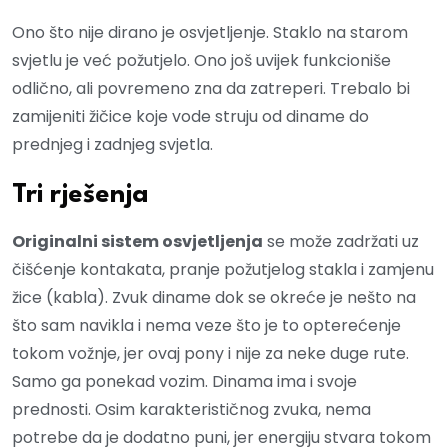
Ono što nije dirano je osvjetljenje. Staklo na starom
svjetlu je već požutjelo. Ono još uvijek funkcioniše
odlično, ali povremeno zna da zatreperi. Trebalo bi
zamijeniti žičice koje vode struju od diname do
prednjeg i zadnjeg svjetla.
Tri rješenja
Originalni sistem osvjetljenja
se može zadržati uz
čišćenje kontakata, pranje požutjelog stakla i zamjenu
žice (kabla). Zvuk diname dok se okreće je nešto na
što sam navikla i nema veze što je to opterećenje
tokom vožnje, jer ovaj pony i nije za neke duge rute.
Samo ga ponekad vozim. Dinama ima i svoje
prednosti. Osim karakterističnog zvuka, nema
potrebe da je dodatno puni, jer energiju stvara tokom