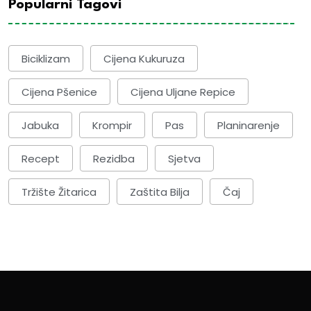
Popularni Tagovi
Biciklizam
Cijena Kukuruza
Cijena Pšenice
Cijena Uljane Repice
Jabuka
Krompir
Pas
Planinarenje
Recept
Rezidba
Sjetva
Tržište Žitarica
Zaštita Bilja
Čaj