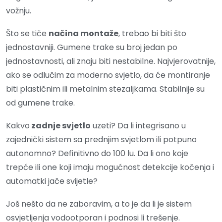
vožnju.
Što se tiče
načina montaže
, trebao bi biti što
jednostavniji. Gumene trake su broj jedan po
jednostavnosti, ali znaju biti nestabilne. Najvjerovatnije,
ako se odlučim za moderno svjetlo, da će montiranje
biti plastičnim ili metalnim stezaljkama. Stabilnije su
od gumene trake.
Kakvo
zadnje svjetlo
uzeti? Da li integrisano u
zajednički sistem sa prednjim svjetlom ili potpuno
autonomno? Definitivno do 100 lu. Da li ono koje
trepće ili one koji imaju mogućnost detekcije kočenja i
automatki jače svijetle?
Još nešto da ne zaboravim, a to je da li je sistem
osvjetljenja vodootporan i podnosi li trešenje.