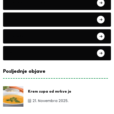
Boravak u prirodi
Eko teme
Evropa
exYu
Posljednje objave
Krem supa od mrkve je
21. Novembra 2025.