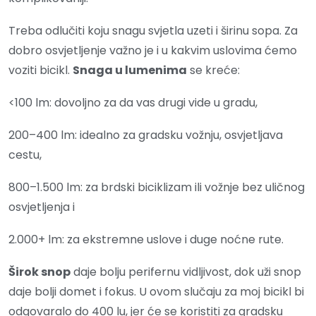
Treba odlučiti koju snagu svjetla uzeti i širinu sopa. Za
dobro osvjetljenje važno je i u kakvim uslovima ćemo
voziti bicikl.
Snaga u lumenima
se kreće:
<100 lm: dovoljno za da vas drugi vide u gradu,
200–400 lm: idealno za gradsku vožnju, osvjetljava
cestu,
800–1.500 lm: za brdski biciklizam ili vožnje bez uličnog
osvjetljenja i
2.000+ lm: za ekstremne uslove i duge noćne rute.
Širok snop
daje bolju perifernu vidljivost, dok uži snop
daje bolji domet i fokus. U ovom slučaju za moj bicikl bi
odgovaralo do 400 lu, jer će se koristiti za gradsku