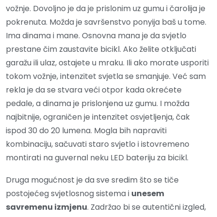
vožnje. Dovoljno je da je prislonim uz gumu i čarolija je
pokrenuta. Možda je savršenstvo ponyija baš u tome.
Ima dinama i mane. Osnovna mana je da svjetlo
prestane čim zaustavite bicikl. Ako želite otključati
garažu ili ulaz, ostajete u mraku. Ili ako morate usporiti
tokom vožnje, intenzitet svjetla se smanjuje. Već sam
rekla je da se stvara veći otpor kada okrećete
pedale, a dinama je prislonjena uz gumu. I možda
najbitnije, ograničen je intenzitet osvjetljenja, čak
ispod 30 do 20 lumena. Mogla bih napraviti
kombinaciju, sačuvati staro svjetlo i istovremeno
montirati na guvernal neku LED bateriju za bicikl.
Druga mogućnost je da sve sredim što se tiče
postojećeg svjetlosnog sistema i
unesem
savremenu izmjenu
. Zadržao bi se autentični izgled,