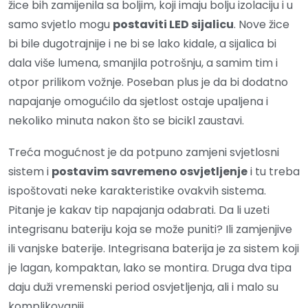
žice bih zamijenila sa boljim, koji imaju bolju izolaciju i u
samo svjetlo mogu
postaviti LED sijalicu
. Nove žice
bi bile dugotrajnije i ne bi se lako kidale, a sijalica bi
dala više lumena, smanjila potrošnju, a samim tim i
otpor prilikom vožnje. Poseban plus je da bi dodatno
napajanje omogućilo da sjetlost ostaje upaljena i
nekoliko minuta nakon što se bicikl zaustavi.
Treća mogućnost je da potpuno zamjeni svjetlosni
sistem i
postavim savremeno osvjetljenje
i tu treba
ispoštovati neke karakteristike ovakvih sistema.
Pitanje je kakav tip napajanja odabrati. Da li uzeti
integrisanu bateriju koja se može puniti? Ili zamjenjive
ili vanjske baterije. Integrisana baterija je za sistem koji
je lagan, kompaktan, lako se montira. Druga dva tipa
daju duži vremenski period osvjetljenja, ali i malo su
komplikovaniji.