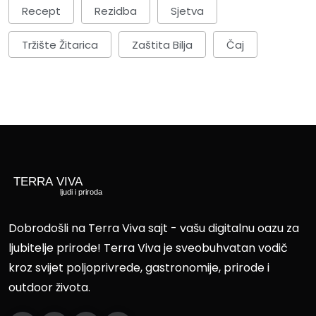
Recept
Rezidba
Sjetva
Tržište Žitarica
Zaštita Bilja
Čaj
Dobrodošli na Terra Viva sajt - vašu digitalnu oazu za
ljubitelje prirode! Terra Viva je sveobuhvatan vodič
kroz svijet poljoprivrede, gastronomije, prirode i
outdoor života.