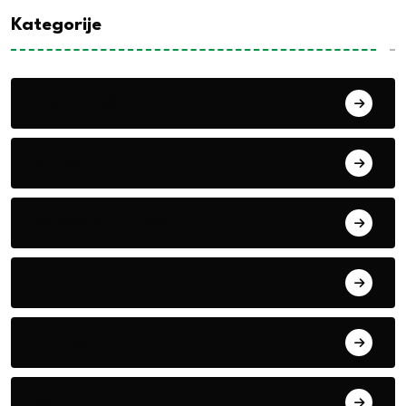
Kategorije
Alati i mašine
Biljke
Boravak u prirodi
Eko teme
Evropa
exYu