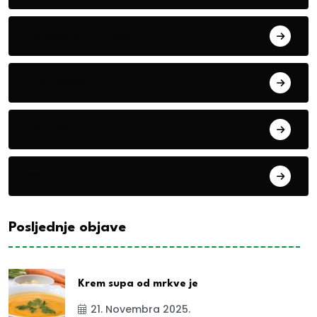
Boravak u prirodi
Eko teme
Evropa
exYu
Posljednje objave
Krem supa od mrkve je
21. Novembra 2025.