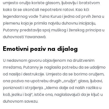
umjesto oružja koriste glasom, ljubavlju i bratstvom
kako bi se okončali nepotrebni ratovi. Kao kći
legendarnog vođe Tuina Kurua i jedna od prvih žena u
plemenu koja je primila najvišu duhovnu inicijaciju,
Putanny predstavlja spoj muškog i ženskog principa u
duhovnosti Yawanawá.
Emotivni poziv na dijalog
U nedavnom govoru objavljenom na društvenim
mrežama, Putanny je naglasila potrebu da se udaljimo
od nasilja i destrukcije. Umjesto da se borimo oružjem,
ona poziva na upotrebu drugih „oružja“: glasa, ljubavi,
poniznosti i strpljenja. „Idemo dalje od naših razlika u
koži, jeziku i boji“, ističe ona, naglašavajući da je ključ u
duhovnom savezu.