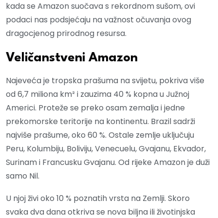
kada se Amazon suočava s rekordnom sušom, ovi
podaci nas podsjećaju na važnost očuvanja ovog
dragocjenog prirodnog resursa.
Veličanstveni Amazon
Najeveća je tropska prašuma na svijetu, pokriva više
od 6,7 miliona km² i zauzima 40 % kopna u Južnoj
Americi. Proteže se preko osam zemalja i jedne
prekomorske teritorije na kontinentu. Brazil sadrži
najviše prašume, oko 60 %. Ostale zemlje uključuju
Peru, Kolumbiju, Boliviju, Venecuelu, Gvajanu, Ekvador,
Surinam i Francusku Gvajanu. Od rijeke Amazon je duži
samo Nil.
U njoj živi oko 10 % poznatih vrsta na Zemlji. Skoro
svaka dva dana otkriva se nova biljna ili životinjska