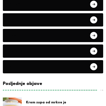
Biljke
Boravak u prirodi
Eko teme
Evropa
exYu
Posljednje objave
Krem supa od mrkve je