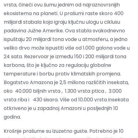
vrsta, čineći ovu šumu jednim od najraznovrsnijih
ekosistema na planeti. U prašumi raste skoro 400
milijardi stabala koja igraju ključnu ulogu u ciklusu
padavina Južne Amerike. Ova stabla svakodnevno
ispuštaju 20 milijardi tona vode u atmosferu, a jedno
veliko drvo može ispustiti više od 1.000 galona vode u
24 sata. Rezervoar je između 150 i 200 milijardi tona
karbona, što je ključno za regulaciju globalne
temperature i borbu protiv klimatskih promjena.
Bogatstvo Amazona je 2,5 miliona različitih insekata,
oko 40.000 biljnih vrsta , 1.300 vrsta ptica , 3.000
vrsta riba i 430 sisara. Više od 10.000 vrsta insekata
otkriveno je u zapadnoj Amazoni u posljednjih 10
godina.
Krošnje prašume su izuzetno guste. Potrebno je 10