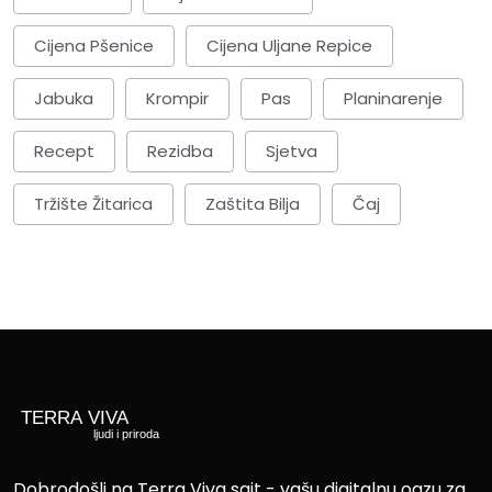
Cijena Pšenice
Cijena Uljane Repice
Jabuka
Krompir
Pas
Planinarenje
Recept
Rezidba
Sjetva
Tržište Žitarica
Zaštita Bilja
Čaj
Dobrodošli na Terra Viva sajt - vašu digitalnu oazu za