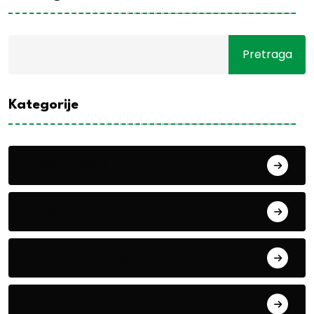
Pretraga
Kategorije
Alati i mašine
Biljke
Boravak u prirodi
Eko teme