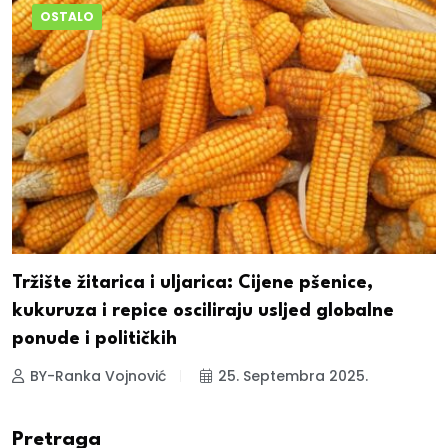
OSTALO
Tržište žitarica i uljarica: Cijene pšenice,
kukuruza i repice osciliraju usljed globalne
ponude i političkih
BY-Ranka Vojnović
25. Septembra 2025.
Pretraga