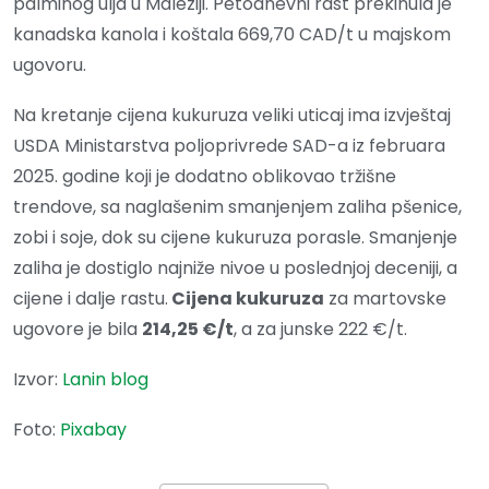
palminog ulja u Maleziji. Petodnevni rast prekinula je
kanadska kanola i koštala 669,70 CAD/t u majskom
ugovoru.
Na kretanje cijena kukuruza veliki uticaj ima izvještaj
USDA Ministarstva poljoprivrede SAD-a iz februara
2025. godine koji je dodatno oblikovao tržišne
trendove, sa naglašenim smanjenjem zaliha pšenice,
zobi i soje, dok su cijene kukuruza porasle. Smanjenje
zaliha je dostiglo najniže nivoe u poslednjoj deceniji, a
cijene i dalje rastu.
Cijena kukuruza
za martovske
ugovore je bila
214,25 €/t
, a za junske 222 €/t.
Izvor:
Lanin blog
Foto:
Pixabay