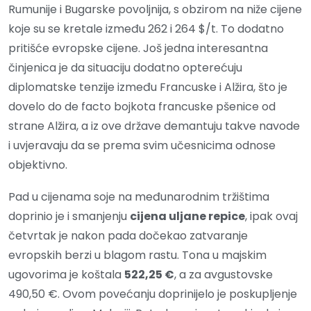
Rumunije i Bugarske povoljnija, s obzirom na niže cijene
koje su se kretale između 262 i 264 $/t. To dodatno
pritišće evropske cijene. Još jedna interesantna
činjenica je da situaciju dodatno opterećuju
diplomatske tenzije između Francuske i Alžira, što je
dovelo do de facto bojkota francuske pšenice od
strane Alžira, a iz ove države demantuju takve navode
i uvjeravaju da se prema svim učesnicima odnose
objektivno.
Pad u cijenama soje na međunarodnim tržištima
doprinio je i smanjenju
cijena uljane repice
, ipak ovaj
četvrtak je nakon pada dočekao zatvaranje
evropskih berzi u blagom rastu. Tona u majskim
ugovorima je koštala
522,25 €
, a za avgustovske
490,50 €. Ovom povećanju doprinijelo je poskupljenje