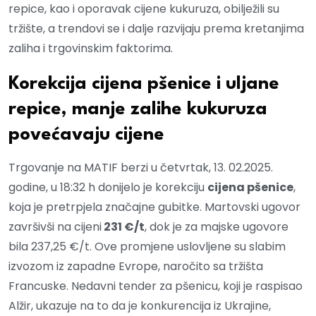
repice, kao i oporavak cijene kukuruza, obilježili su
tržište, a trendovi se i dalje razvijaju prema kretanjima
zaliha i trgovinskim faktorima.
Korekcija cijena pšenice i uljane
repice, manje zalihe kukuruza
povećavaju cijene
Trgovanje na MATIF berzi u četvrtak, 13. 02.2025.
godine, u 18:32 h donijelo je korekciju
cijena pšenice
,
koja je pretrpjela značajne gubitke. Martovski ugovor
završivši na cijeni
231 €/t
, dok je za majske ugovore
bila 237,25 €/t. Ove promjene uslovljene su slabim
izvozom iz zapadne Evrope, naročito sa tržišta
Francuske. Nedavni tender za pšenicu, koji je raspisao
Alžir, ukazuje na to da je konkurencija iz Ukrajine,