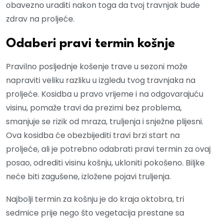
obavezno uraditi nakon toga da tvoj travnjak bude
zdrav na proljeće.
Odaberi pravi termin košnje
Pravilno posljednje košenje trave u sezoni može
napraviti veliku razliku u izgledu tvog travnjaka na
proljeće. Kosidba u pravo vrijeme i na odgovarajuću
visinu, pomaže travi da prezimi bez problema,
smanjuje se rizik od mraza, truljenja i snježne plijesni.
Ova kosidba će obezbijediti travi brzi start na
proljeće, ali je potrebno odabrati pravi termin za ovaj
posao, odrediti visinu košnju, ukloniti pokošeno. Biljke
neće biti zagušene, izložene pojavi truljenja.
Najbolji termin za košnju je do kraja oktobra, tri
sedmice prije nego što vegetacija prestane sa