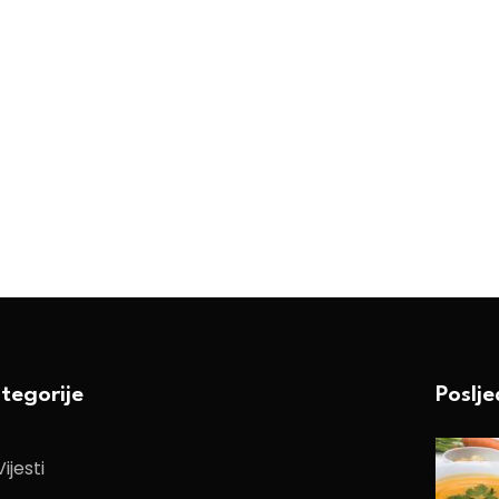
tegorije
Poslj
Vijesti