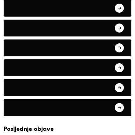
Alati i mašine
Biljke
Boravak u prirodi
Eko teme
Evropa
exYu
Posljednje objave