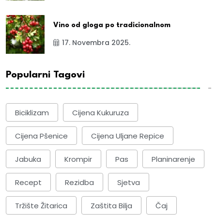
Vino od gloga po tradicionalnom
17. Novembra 2025.
Popularni Tagovi
Biciklizam
Cijena Kukuruza
Cijena Pšenice
Cijena Uljane Repice
Jabuka
Krompir
Pas
Planinarenje
Recept
Rezidba
Sjetva
Tržište Žitarica
Zaštita Bilja
Čaj