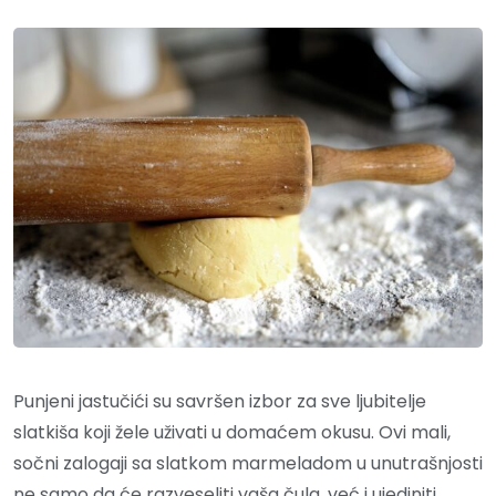
Punjeni jastučići su savršen izbor za sve ljubitelje
slatkiša koji žele uživati u domaćem okusu. Ovi mali,
sočni zalogaji sa slatkom marmeladom u unutrašnjosti
ne samo da će razveseliti vaša čula, već i ujediniti