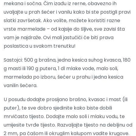
mekana i sočna. Čim izađu iz rerne, obavezno ih
uvaljajte u prah šećer i vanilu kako bi ste postigli pravi
slatki završetak. Ako volite, možete koristiti razne
vrste marmelade – od kajsije do šljive, sve zavisi šta
vam je najdraže. Ovi mali jastučići će biti prava
poslastica u svakom trenutku!
Sastojci: 500 g brašna, jedna kesica suhog kvasca, 180
g masti ili 190 g putera, 1 dl mlake vode, malo soli,
marmelada po izboru, šećer u prahu i jedna kesica
vanilin šećera.
U posudu dodajte prosijano brašno, kvasac i mast (ili
puter), te sve dobro sjedinite kako biste dobili
mrvičasto tijesto. Dodajte malo soli i mlaku vodu, te
umijesite tvrđe tijesto. Razvaljajte tijesto na debljinu od
2 mm, pa čašom ili okruglim kalupom vadite krugove.