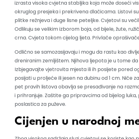
izrasta visoka cvjetna stabljika koja može doseći vis
okruglog presjeka i prekrivena dlačicama. Listovi su v
plitke režnjeva i duge lisne peteljke. Cvjetovi su v
Odlikuju se velikim izborom boja, od bijele, žute, ru
crna. Cvjeta tokom cijelog ljeta. Privlače oprašivač
Odlično se samozasijavaju i mogu da rastu kao divlj
dreniranim zemljištem. Njihova ljepota je u tome da 
Izbjegavajte vjetrovita mjesta ili ih posijete pored
posijati u proljeće ili jesen na dubinu od 1 cm. Niče 
pet pravih listova obavlja se presađivanje na razm
i prihranjuje. Zaštite ga pripravcima od bijelog luka, 
poslastica za puževe.
Cijenjen u narodnoj me
Zbog visokog sadržaja sluzi cvjetovi se koriste kao p