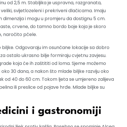
inu od 2,5 m. Stabljika je uspravna, razgranata,
eliki, svijetlozeleni i prekriveni dlačicama. Imaju
ećih dimenzija i mogu u promjeru da dostignu 5 cm.
žičaste, crvene, do tamno bordo boje koja je skoro
e, naročito pčele.
e biljke. Odgovaraju im osunčane lokacije sa dobro
za ostalo ukrasno bilje formiraju cvjetnu zavjesu.
 ograde koja će ih zaštititi od loma. Sjeme možemo
za oko 30 dana, a nakon što mlade biljke razviju oko
ak od 40 do 60 cm. Tokom ljeta se umjereno zalijeva
pelina ili preslice od pojave hrđe. Mlade biljke su
dicini i gastronomiji
rirodni lijek protiv kašlja. Posebno se spominje Alcea