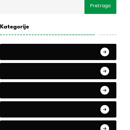
Pretraga
Kategorije
Alati i mašine
Biljke
Boravak u prirodi
Eko teme
Evropa