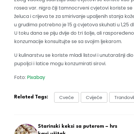
rosea var. nigra čiji tamnocrveni cvjetovi koriste se
želuca i crijeva te za smirivanje upaljenih stanja kože
u grudima potrebno je 15 g cvjetova skuhati u 1,25 d
U toku dana se piju dvije do tri šolje, ali raspoređen
konzumacije konsultujte se sa svojim ljekarom.
U kulinarstvu se koriste mladi listovi i unutarašnji dio 
pupoljci i latice mogu konzumirati sirovi.
Foto:
Pixabay
Cveće
Cvijeće
Trandovil
Related Tags:
Starinski keksi sa puterom – hrs
kavi užitak