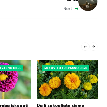
Next
UKRASNO BILJE
LJEKOVITO I UKRASNO BILJE
treba iskopati
Da li sakupljate sjeme
F