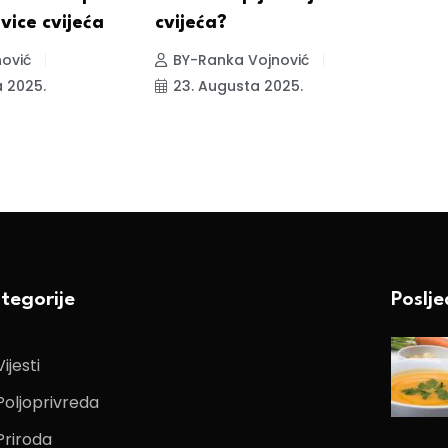
vice cvijeća
cvijeća?
i
ović
BY-Ranka Vojnović
 2025.
23. Augusta 2025.
tegorije
Poslj
Vijesti
Poljoprivreda
Priroda