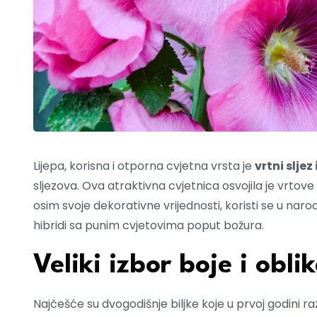
Lijepa, korisna i otporna cvjetna vrsta je
vrtni sljez
sljezova. Ova atraktivna cvjetnica osvojila je vrtove
osim svoje dekorativne vrijednosti, koristi se u naro
hibridi sa punim cvjetovima poput božura.
Veliki izbor boje i obli
Najčešće su dvogodišnje biljke koje u prvoj godini ra