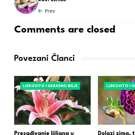
Prev
Comments are closed
Povezani Članci
LJEKOVITO I UKRASNO BILJE
LJEKOVITO I 
Presađivanje ljiljana u
Dolazi zima, 