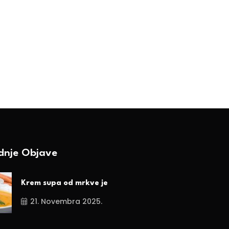
zlet i reset u prirodi
okus ljeta
BY-Ranka Vojnović
BY-Ranka Vojnović
2. Augusta 2025.
9. Jula 2025.
ednje Objave
Krem supa od mrkve je
21. Novembra 2025.