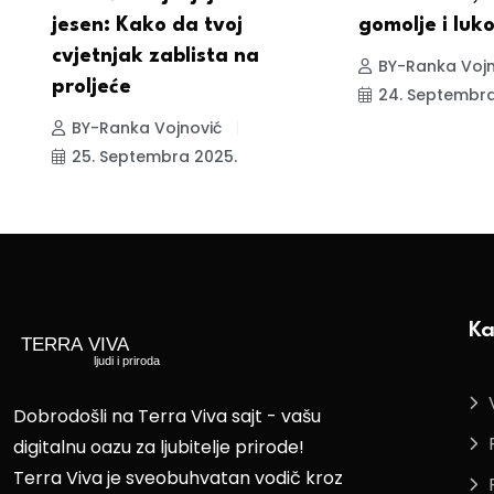
jesen: Kako da tvoj
gomolje i luko
cvjetnjak zablista na
BY-Ranka Vojn
proljeće
24. Septembra
BY-Ranka Vojnović
25. Septembra 2025.
Ka
Dobrodošli na Terra Viva sajt - vašu
digitalnu oazu za ljubitelje prirode!
Terra Viva je sveobuhvatan vodič kroz