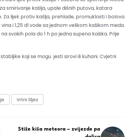
 za smirivanje kašlja, upale dišnih putova, katara
. Za lijek protiv kašlja, prehlade, promuklosti i bolova
l vina i 1,25 dl vode sa jednom velikom kašikom meda.
o na svakih pola do 1 h po jedna supena kašika. Prije
stabljike koji se mogu jesti sirovi ili kuhani. Cvjetni
je
Vrtni Sljez
Stiže kiša meteora – zvijezde pa
dalica