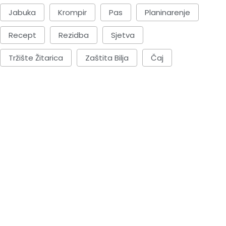
Jabuka
Krompir
Pas
Planinarenje
Recept
Rezidba
Sjetva
Tržište Žitarica
Zaštita Bilja
Čaj