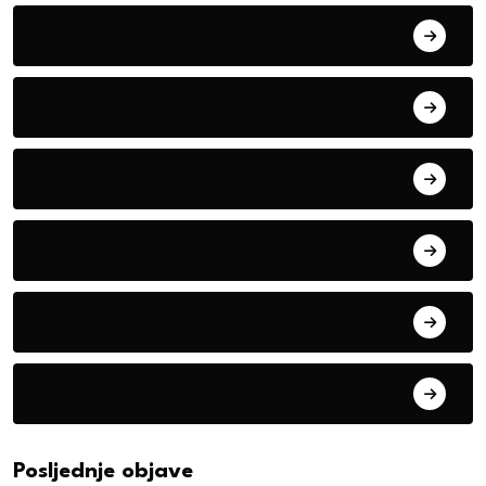
Alati i mašine
Biljke
Boravak u prirodi
Eko teme
Evropa
exYu
Posljednje objave