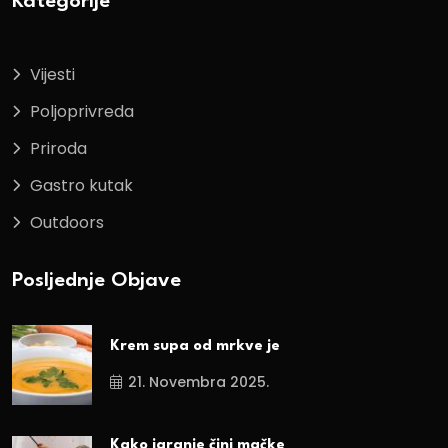
Kategorije
Vijesti
Poljoprivreda
Priroda
Gastro kutak
Outdoors
Posljednje Objave
Krem supa od mrkve je
21. Novembra 2025.
Kako igranje čini mačke