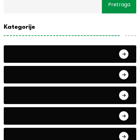
Pretraga
Kategorije
Alati i mašine
Biljke
Boravak u prirodi
Eko teme
Evropa