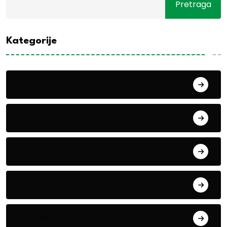
Pretraga
Kategorije
Alati i mašine
Biljke
Boravak u prirodi
Eko teme
Evropa