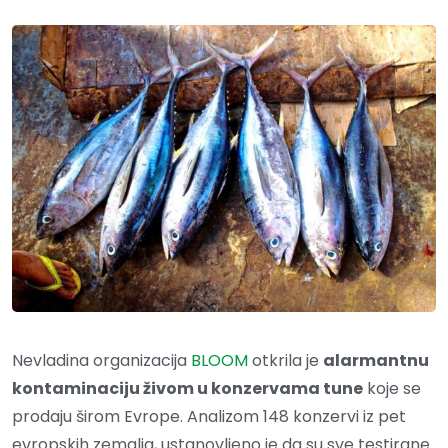
Nevladina organizacija
BLOOM
otkrila je
alarmantnu
kontaminaciju živom u konzervama tune
koje se
prodaju širom Evrope. Analizom 148 konzervi iz pet
evropskih zemalja, ustanovljeno je da su sve testirane