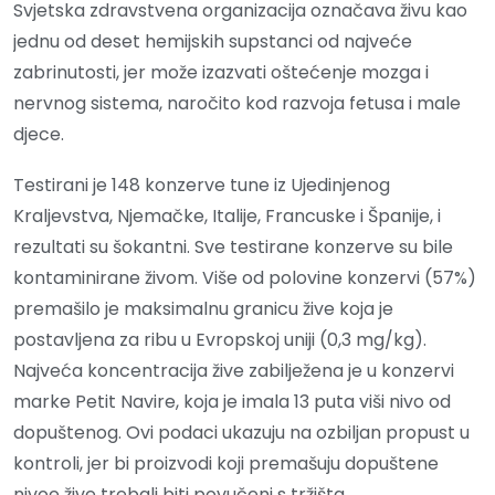
Svjetska zdravstvena organizacija označava živu kao
jednu od deset hemijskih supstanci od najveće
zabrinutosti, jer može izazvati oštećenje mozga i
nervnog sistema, naročito kod razvoja fetusa i male
djece.
Testirani je 148 konzerve tune iz Ujedinjenog
Kraljevstva, Njemačke, Italije, Francuske i Španije, i
rezultati su šokantni. Sve testirane konzerve su bile
kontaminirane živom. Više od polovine konzervi (57%)
premašilo je maksimalnu granicu žive koja je
postavljena za ribu u Evropskoj uniji (0,3 mg/kg).
Najveća koncentracija žive zabilježena je u konzervi
marke Petit Navire, koja je imala 13 puta viši nivo od
dopuštenog. Ovi podaci ukazuju na ozbiljan propust u
kontroli, jer bi proizvodi koji premašuju dopuštene
nivoe žive trebali biti povučeni s tržišta.