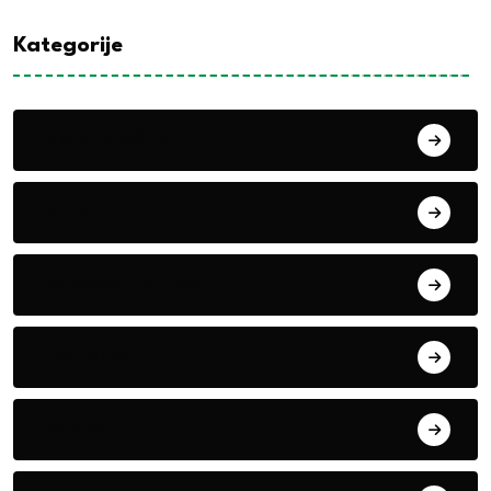
Kategorije
Alati i mašine
Biljke
Boravak u prirodi
Eko teme
Evropa