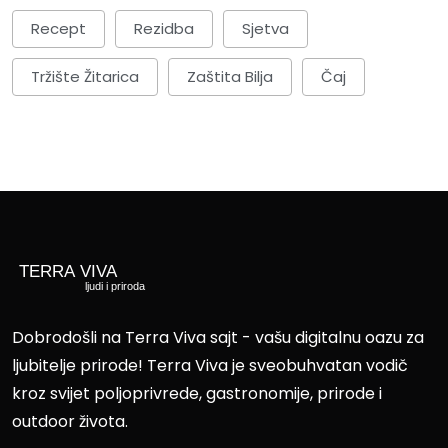
Recept
Rezidba
Sjetva
Tržište Žitarica
Zaštita Bilja
Čaj
Dobrodošli na Terra Viva sajt - vašu digitalnu oazu za
ljubitelje prirode! Terra Viva je sveobuhvatan vodič
kroz svijet poljoprivrede, gastronomije, prirode i
outdoor života.