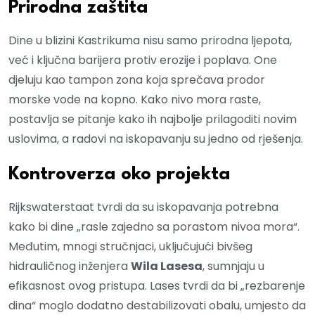
Prirodna zaštita
Dine u blizini Kastrikuma nisu samo prirodna ljepota,
već i ključna barijera protiv erozije i poplava. One
djeluju kao tampon zona koja sprečava prodor
morske vode na kopno. Kako nivo mora raste,
postavlja se pitanje kako ih najbolje prilagoditi novim
uslovima, a radovi na iskopavanju su jedno od rješenja.
Kontroverza oko projekta
Rijkswaterstaat tvrdi da su iskopavanja potrebna
kako bi dine „rasle zajedno sa porastom nivoa mora“.
Međutim, mnogi stručnjaci, uključujući bivšeg
hidrauličnog inženjera
Wila Lasesa
, sumnjaju u
efikasnost ovog pristupa. Lases tvrdi da bi „rezbarenje
dina“ moglo dodatno destabilizovati obalu, umjesto da