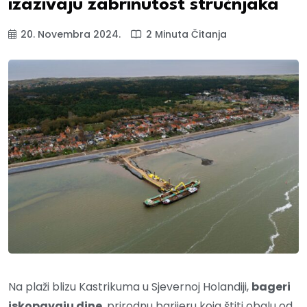
izazivaju zabrinutost stručnjaka
20. Novembra 2024.
2 Minuta Čitanja
Na plaži blizu Kastrikuma u Sjevernoj Holandiji,
bageri
iskopavaju dine
, prirodnu barijeru koja štiti obalu od