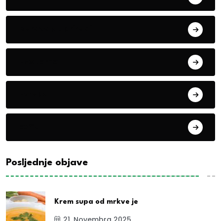
Boravak u prirodi
Eko teme
Evropa
exYu
Posljednje objave
Krem supa od mrkve je
21. Novembra 2025.