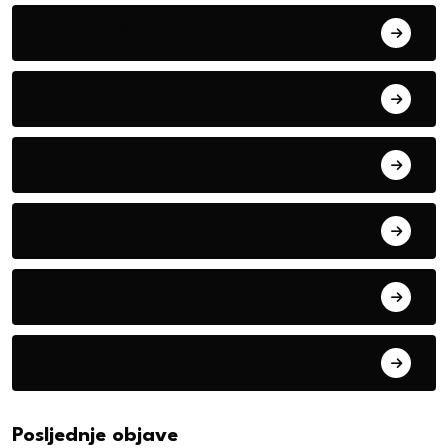
Alati i mašine
Biljke
Boravak u prirodi
Eko teme
Evropa
exYu
Posljednje objave