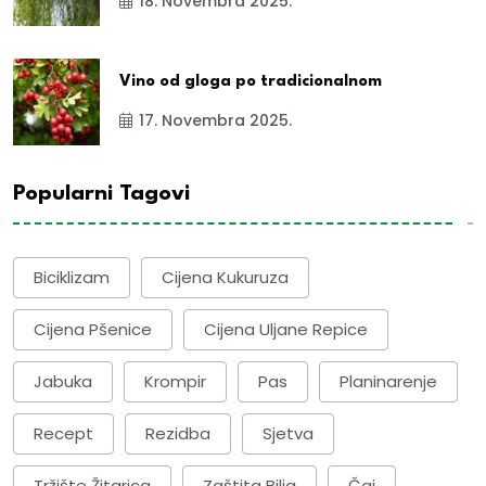
18. Novembra 2025.
Vino od gloga po tradicionalnom
17. Novembra 2025.
Popularni Tagovi
Biciklizam
Cijena Kukuruza
Cijena Pšenice
Cijena Uljane Repice
Jabuka
Krompir
Pas
Planinarenje
Recept
Rezidba
Sjetva
Tržište Žitarica
Zaštita Bilja
Čaj