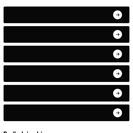
Alati i mašine
Biljke
Boravak u prirodi
Eko teme
Evropa
exYu