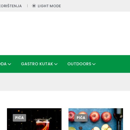
KORIŠTENJA
LIGHT MODE
ODA
GASTRO KUTAK
OUTDOORS
PIĆA
PIĆA