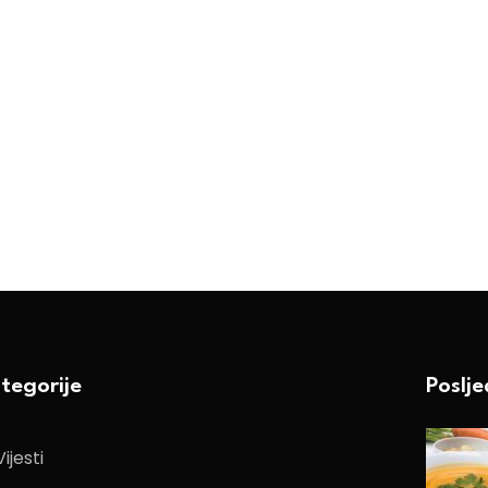
tegorije
Poslj
Vijesti