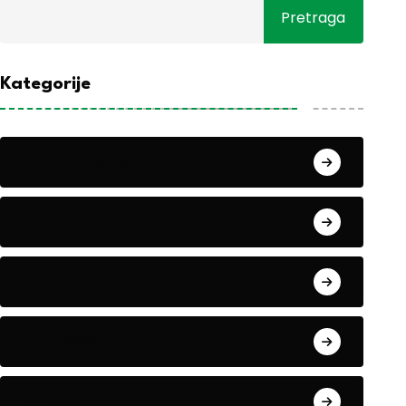
Pretraga
Kategorije
Alati i mašine
Biljke
Boravak u prirodi
Eko teme
Evropa