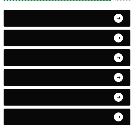
Alati i mašine
Biljke
Boravak u prirodi
Eko teme
Evropa
exYu