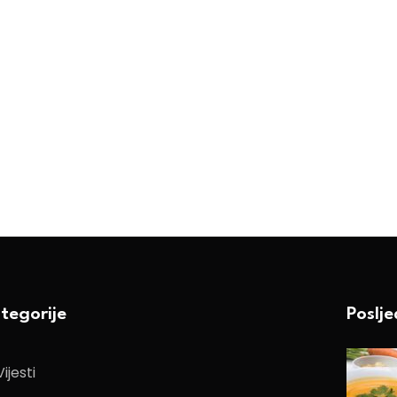
tegorije
Poslj
Vijesti