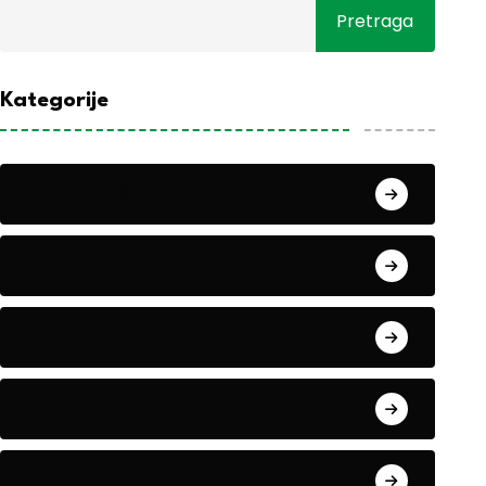
Pretraga
Kategorije
Alati i mašine
Biljke
Boravak u prirodi
Eko teme
Evropa