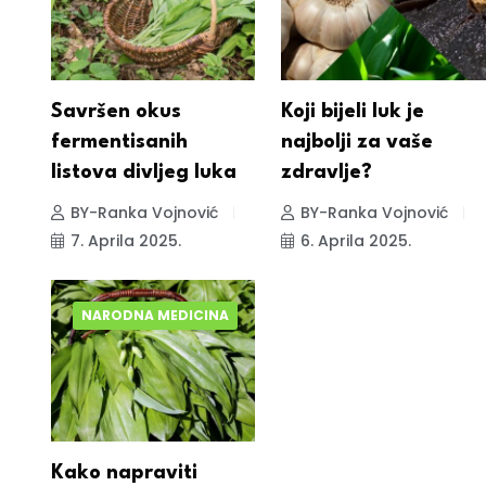
Savršen okus
Koji bijeli luk je
fermentisanih
najbolji za vaše
listova divljeg luka
zdravlje?
BY-Ranka Vojnović
BY-Ranka Vojnović
7. Aprila 2025.
6. Aprila 2025.
NARODNA MEDICINA
Kako napraviti