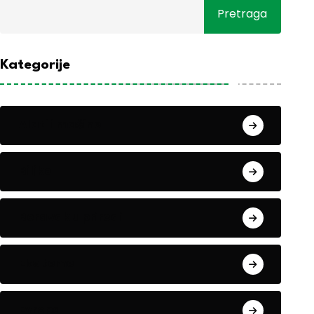
Pretraga
Kategorije
Alati i mašine
Biljke
Boravak u prirodi
Eko teme
Evropa