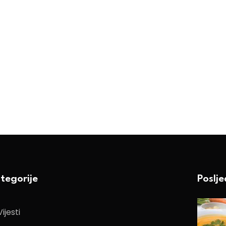
tegorije
Poslj
Vijesti