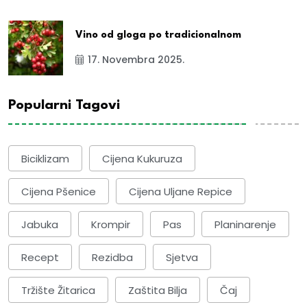
Vino od gloga po tradicionalnom
17. Novembra 2025.
Popularni Tagovi
Biciklizam
Cijena Kukuruza
Cijena Pšenice
Cijena Uljane Repice
Jabuka
Krompir
Pas
Planinarenje
Recept
Rezidba
Sjetva
Tržište Žitarica
Zaštita Bilja
Čaj