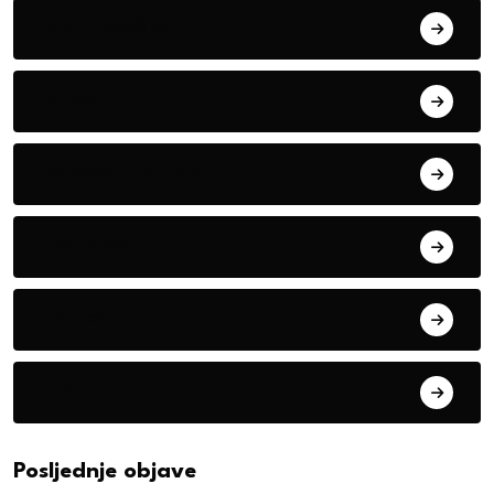
Alati i mašine
Biljke
Boravak u prirodi
Eko teme
Evropa
exYu
Posljednje objave