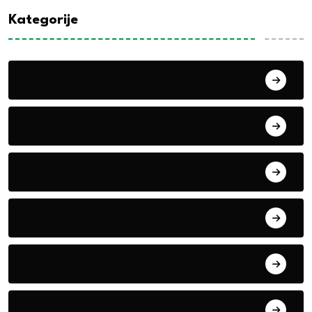
Kategorije
Alati i mašine
Biljke
Boravak u prirodi
Eko teme
Evropa
exYu