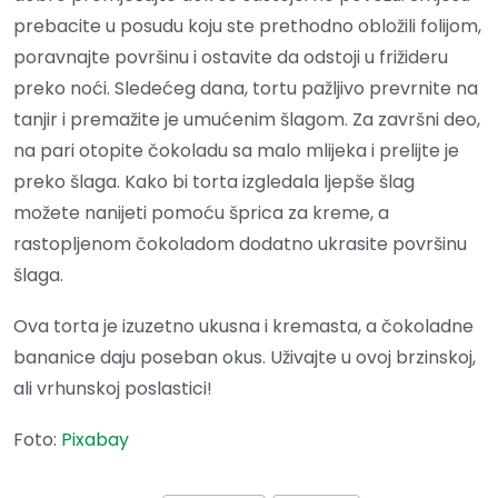
prebacite u posudu koju ste prethodno obložili folijom,
poravnajte površinu i ostavite da odstoji u frižideru
preko noći. Sledećeg dana, tortu pažljivo prevrnite na
tanjir i premažite je umućenim šlagom. Za završni deo,
na pari otopite čokoladu sa malo mlijeka i prelijte je
preko šlaga. Kako bi torta izgledala ljepše šlag
možete nanijeti pomoću šprica za kreme, a
rastopljenom čokoladom dodatno ukrasite površinu
šlaga.
Ova torta je izuzetno ukusna i kremasta, a čokoladne
bananice daju poseban okus. Uživajte u ovoj brzinskoj,
ali vrhunskoj poslastici!
Foto:
Pixabay