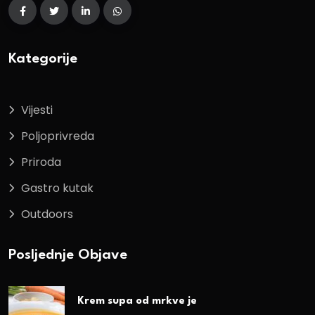
Kategorije
Vijesti
Poljoprivreda
Priroda
Gastro kutak
Outdoors
Posljednje Objave
Krem supa od mrkve je