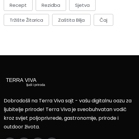
Recept
Rezidba
Sjetva
Tržište Žitarica
Zaštita Bilja
Čaj
Dobrodošli na Terra Viva sajt - vašu digitalnu oazu za
ljubitelje prirode! Terra Viva je sveobuhvatan vodič
kroz svijet poljoprivrede, gastronomije, prirode i
outdoor života.