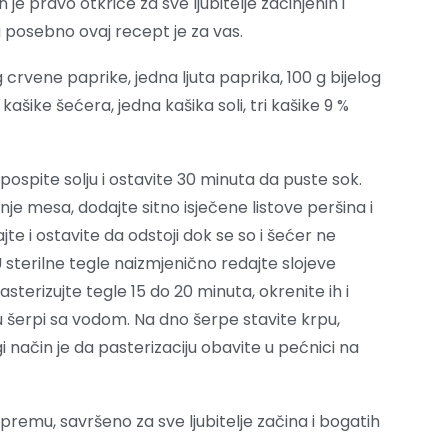
e pravo otkriće za sve ljubitelje začinjenih i
a posebno ovaj recept je za vas.
 crvene paprike, jedna ljuta paprika, 100 g bijelog
 kašike šećera, jedna kašika soli, tri kašike 9 %
 pospite solju i ostavite 30 minuta da puste sok.
nje mesa, dodajte sitno isječene listove peršina i
jte i ostavite da odstoji dok se so i šećer ne
. U sterilne tegle naizmjenično redajte slojeve
asterizujte tegle 15 do 20 minuta, okrenite ih i
u šerpi sa vodom. Na dno šerpe stavite krpu,
gi način je da pasterizaciju obavite u pećnici na
premu, savršeno za sve ljubitelje začina i bogatih