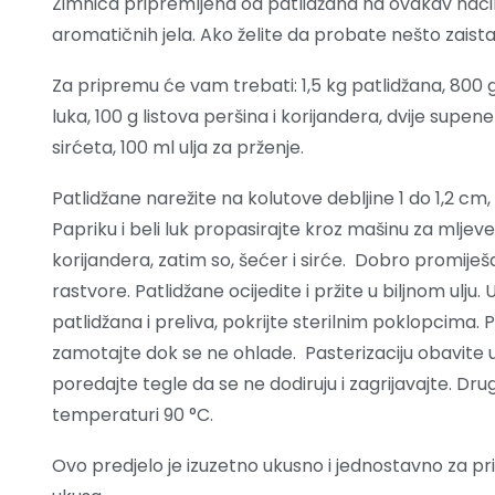
Zimnica pripremljena od patlidžana na ovakav način j
aromatičnih jela. Ako želite da probate nešto zaist
Za pripremu će vam trebati: 1,5 kg patlidžana, 800 g
luka, 100 g listova peršina i korijandera, dvije supene
sirćeta, 100 ml ulja za prženje.
Patlidžane narežite na kolutove debljine 1 do 1,2 cm,
Papriku i beli luk propasirajte kroz mašinu za mljeve
korijandera, zatim so, šećer i sirće. Dobro promiješa
rastvore. Patlidžane ocijedite i pržite u biljnom ulju
patlidžana i preliva, pokrijte sterilnim poklopcima. P
zamotajte dok se ne ohlade. Pasterizaciju obavite 
poredajte tegle da se ne dodiruju i zagrijavajte. Dru
temperaturi 90 °C.
Ovo predjelo je izuzetno ukusno i jednostavno za pri