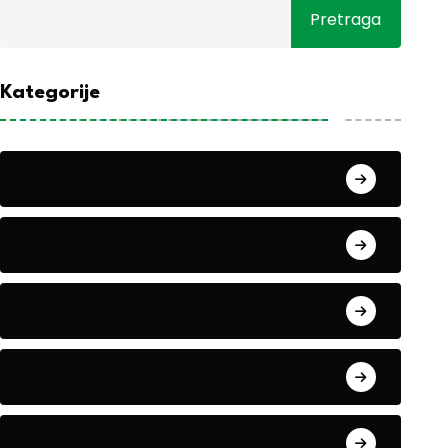
Pretraga
Kategorije
Alati i mašine
Biljke
Boravak u prirodi
Eko teme
Evropa