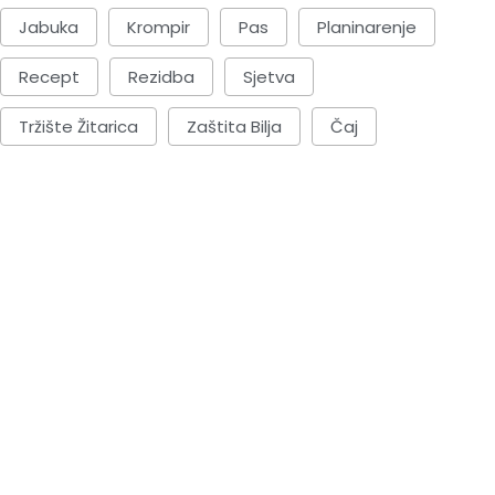
Jabuka
Krompir
Pas
Planinarenje
Recept
Rezidba
Sjetva
Tržište Žitarica
Zaštita Bilja
Čaj