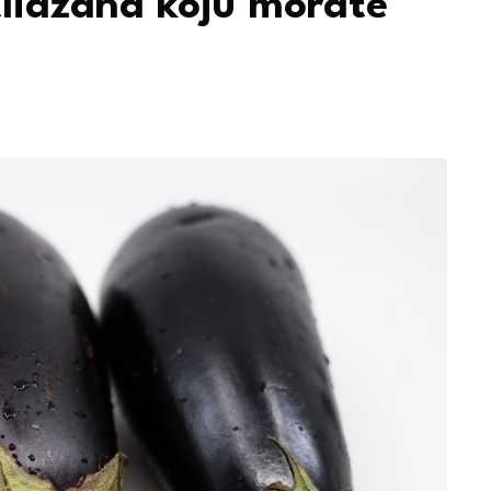
lidžana koju morate