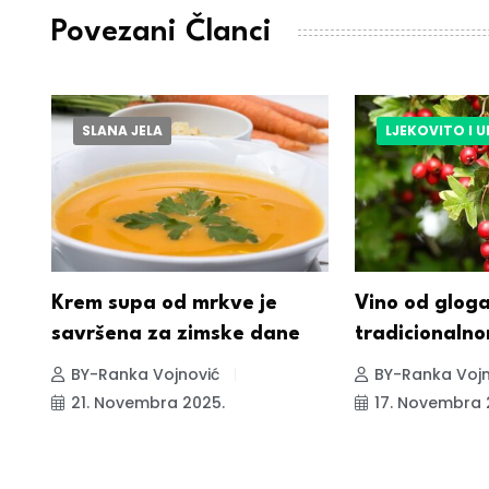
Povezani Članci
SLANA JELA
LJEKOVITO I 
a
Krem supa od mrkve je
Vino od glog
savršena za zimske dane
tradicionaln
BY-Ranka Vojnović
BY-Ranka Vojn
21. Novembra 2025.
17. Novembra 