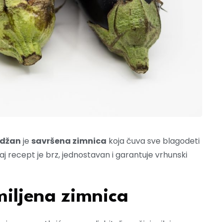
idžan
je
savršena zimnica
koja čuva sve blagodeti
aj recept je brz, jednostavan i garantuje vrhunski
miljena zimnica