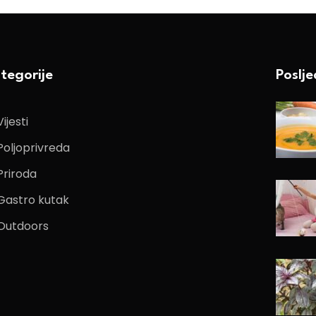
tegorije
Poslj
Vijesti
Poljoprivreda
Priroda
Gastro kutak
Outdoors