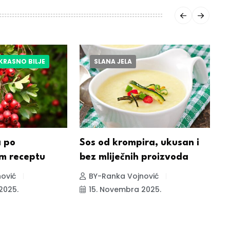
UKRASNO BILJE
SLANA JELA
a po
Sos od krompira, ukusan i
H
om receptu
bez mliječnih proizvoda
s
v
ović
BY-Ranka Vojnović
2025.
15. Novembra 2025.