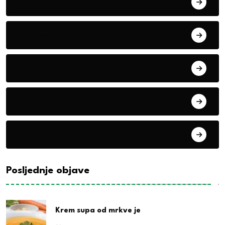
Biljke
Boravak u prirodi
Eko teme
Evropa
exYu
Posljednje objave
Krem supa od mrkve je