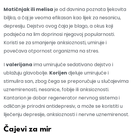
Matičnjak ili melisa
je od davnina poznata ljekovita
biljka, a čaj je veoma efikasan kao lijek za nesanicu,
depresiju. Dejstvo ovog čaja je blago, a okus koji
podsjeća na lim doprinosi njegovoj popularnosti.
Koristi se za smanjenje anksioznosti, umiruje i
povećava otpornost organizma na stres.
I
valerijana
ima umirujuće sedativano dejstvo i
ublažuju glavobolje.
Korijen
djeluje umirujuće i
stimulira san, zbog čega se preporučuje u slučajevima
uznemirenosti, nesanice, fobije ili anksioznosti.
Kantarion je dobar regenerator nervnog sistema i
odličan je prirodni antidepresiv, a može se koristiti u
liječenju depresije, anksioznosti i nervne uznemirenost.
Čajevi za mir