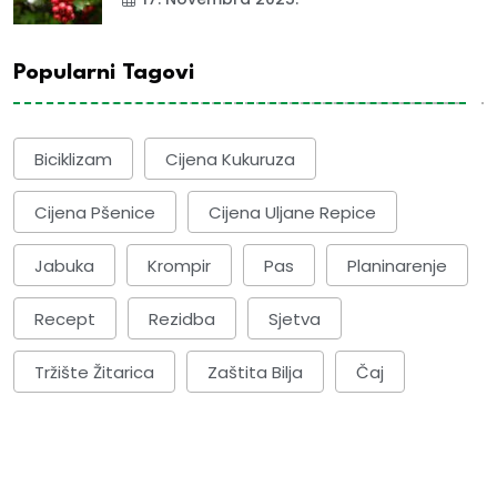
Popularni Tagovi
Biciklizam
Cijena Kukuruza
Cijena Pšenice
Cijena Uljane Repice
Jabuka
Krompir
Pas
Planinarenje
Recept
Rezidba
Sjetva
Tržište Žitarica
Zaštita Bilja
Čaj