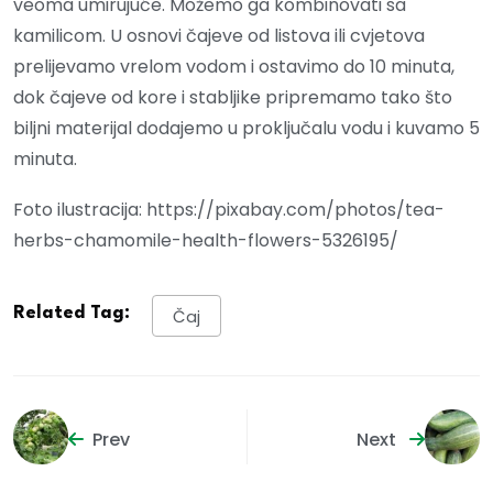
veoma umirujuće. Možemo ga kombinovati sa
kamilicom. U osnovi čajeve od listova ili cvjetova
prelijevamo vrelom vodom i ostavimo do 10 minuta,
dok čajeve od kore i stabljike pripremamo tako što
biljni materijal dodajemo u proključalu vodu i kuvamo 5
minuta.
Foto ilustracija: https://pixabay.com/photos/tea-
herbs-chamomile-health-flowers-5326195/
Related Tag:
Čaj
Prev
Next