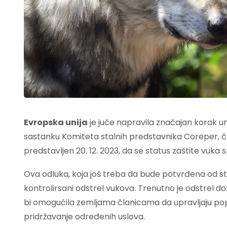
Evropska unija
je juče napravila značajan korak u
sastanku Komiteta stalnih predstavnika Coreper, član
predstavljen 20. 12. 2023, da se status zaštite vuka
Ova odluka, koja još treba da bude potvrđena od str
kontrolirsani odstrel vukova. Trenutno je odstrel d
bi omogućila zemljama članicama da upravljaju pop
pridržavanje određenih uslova.