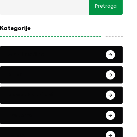
Pretraga
Kategorije
Alati i mašine
Biljke
Boravak u prirodi
Eko teme
Evropa