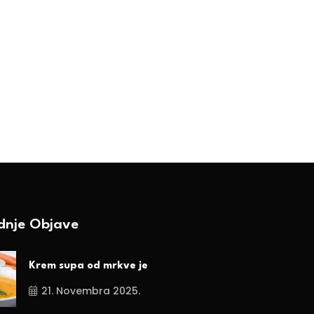
vedska: Zeleno svjetlo za
Grad je donio zabra
asovno ubijanje vukova
industrijskih farmi
BY-Ranka Vojnović
BY-Ranka Vojnović
7. Januara 2025.
15. Novembra 2024.
ednje Objave
Krem supa od mrkve je
21. Novembra 2025.