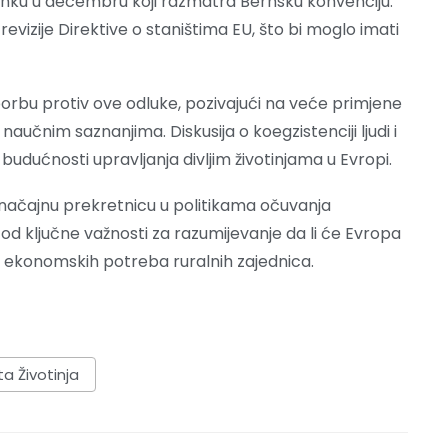
ku u decembru koji razmatra Bernsku konvenciju.
evizije Direktive o staništima EU, što bi moglo imati
 borbu protiv ove odluke, pozivajući na veće primjene
naučnim saznanjima. Diskusija o koegzistenciji ljudi i
o budućnosti upravljanja divljim životinjama u Evropi.
značajnu prekretnicu u politikama očuvanja
od ključne važnosti za razumijevanje da li će Evropa
i ekonomskih potreba ruralnih zajednica.
ta Životinja