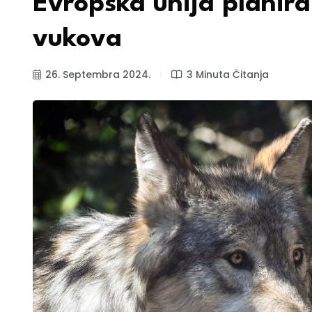
Evropska unija planira
vukova
26. Septembra 2024.
3 Minuta Čitanja