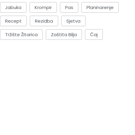
Jabuka
Krompir
Pas
Planinarenje
Recept
Rezidba
Sjetva
Tržište Žitarica
Zaštita Bilja
Čaj