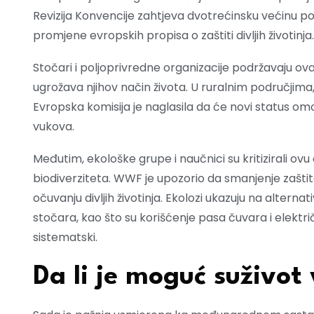
Revizija Konvencije zahtjeva dvotrećinsku većinu po
promjene evropskih propisa o zaštiti divljih životinja.
Stočari i poljoprivredne organizacije podržavaju ova
ugrožava njihov način života. U ruralnim područjima
Evropska komisija je naglasila da će novi status om
vukova.
Međutim, ekološke grupe i naučnici su kritizirali o
biodiverziteta. WWF je upozorio da smanjenje zašti
očuvanju divljih životinja. Ekolozi ukazuju na alter
stočara, kao što su korišćenje pasa čuvara i elektri
sistematski.
Da li je moguć suživot