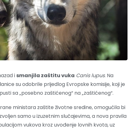
nazad i
smanjila zaštitu vuka
Canis lupus
. Na
ice su odobrile prijedlog Evropske komisije, koji je
 spusti sa „posebno zaštićenog“ na „zaštićenog“.
ane ministara zaštite životne sredine, omogućila bi
ozvoljen samo u izuzetnim slučajevima, a nova pravila
ulacijom vukova kroz uvođenje lovnih kvota, uz