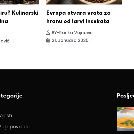
iru? Kulinarski
Evropa otvara vrata za
Š
alna
hranu od larvi insekata
m
BY-Ranka Vojnović
21. Januara 2025.
ović
tegorije
Poslj
Vijesti
Poljoprivreda