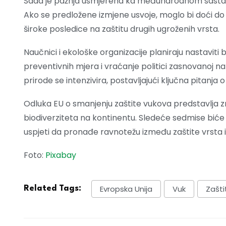
Sada je pažnja usmjerena ka međunarodnom sastan
Ako se predložene izmjene usvoje, moglo bi doći do r
široke posledice na zaštitu drugih ugroženih vrsta.
Naučnici i ekološke organizacije planiraju nastaviti
preventivnih mjera i vraćanje politici zasnovanoj na 
prirode se intenzivira, postavljajući ključna pitanja 
Odluka EU o smanjenju zaštite vukova predstavlja 
biodiverziteta na kontinentu. Sledeće sedmise biće 
uspjeti da pronađe ravnotežu između zaštite vrsta 
Foto:
Pixabay
Evropska Unija
Vuk
Zašti
Related Tags: