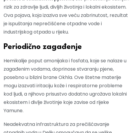
rizik za zdravlje ljudi, divljih životinja i lokalni ekosistem.
Ova pojava, koja izaziva sve veću zabrinutost, rezultat
je ispuštanja neprečišćene otpadne vode i
industrijskog otpada u rijeku.
Periodično zagađenje
Hemikalije poput amonijaka i fosfata, koje se nalaze u
zagađenim vodama, doprinose stvaranju pjene,
posebno u blizini brane Okhla. Ove štetne materije
mogu izazvati iritaciju kože i respiratorne probleme
kod ljudi, a njihovo prisustvo dodatno ugrožava lokalni
ekosistem i divlje životinje koje zavise od rijeke
Yamune.
Neadekvatna infrastruktura za prečišćavanje
otpadnih voda u Deliju omogućava da se velike