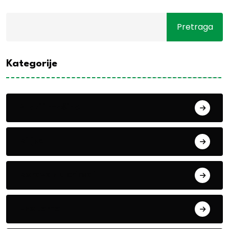
Pretraga
Kategorije
Alati i mašine
Biljke
Boravak u prirodi
Eko teme