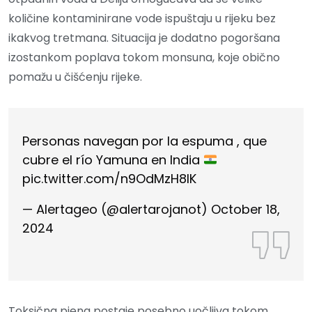
količine kontaminirane vode ispuštaju u rijeku bez
ikakvog tretmana. Situacija je dodatno pogoršana
izostankom poplava tokom monsuna, koje obično
pomažu u čišćenju rijeke.
Personas navegan por la espuma , que
cubre el río Yamuna en India
pic.twitter.com/n9OdMzH8IK
— Alertageo (@alertarojanot)
October 18,
2024
Toksična pjena postaje posebno uočljiva tokom