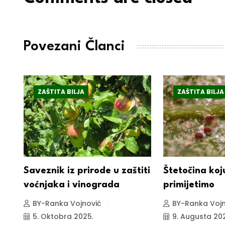
Povezani Članci
ZAŠTITA BILJA
ZAŠTITA BILJA
Saveznik iz prirode u zaštiti
Štetočina koj
voćnjaka i vinograda
primijetimo
BY-Ranka Vojnović
BY-Ranka Vojn
5. Oktobra 2025.
9. Augusta 20