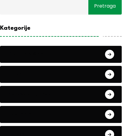
Pretraga
Kategorije
Alati i mašine
Biljke
Boravak u prirodi
Eko teme
Evropa