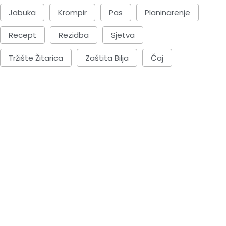
Jabuka
Krompir
Pas
Planinarenje
Recept
Rezidba
Sjetva
Tržište Žitarica
Zaštita Bilja
Čaj
ZAŠTITA BILJA
ZAŠTITA BILJA
etiri biljna zaštitnika
Sezona je pred nama
ašte
puževima. Šta mož
uraditi?
BY-Ranka Vojnović
30. Aprila 2025.
BY-Ranka Vojnović