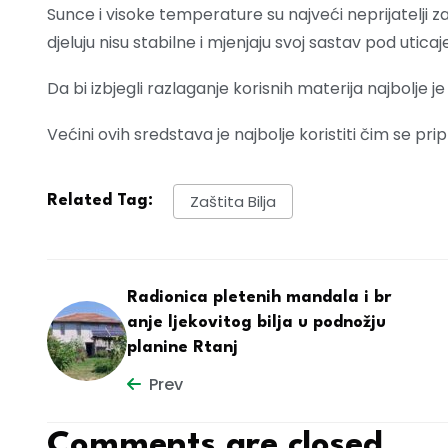
Sunce i visoke temperature su najveći neprijatelji za
djeluju nisu stabilne i mjenjaju svoj sastav pod utic
Da bi izbjegli razlaganje korisnih materija najbolje j
Većini ovih sredstava je najbolje koristiti čim se pripr
Zaštita Bilja
Related Tag:
Radionica pletenih mandala i br
anje ljekovitog bilja u podnožju
planine Rtanj
Prev
Comments are closed