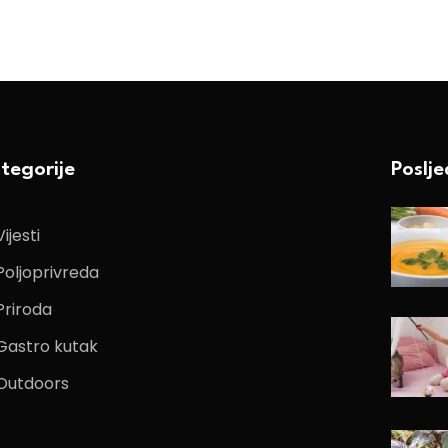
tegorije
Poslj
Vijesti
Poljoprivreda
Priroda
Gastro kutak
Outdoors