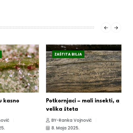
ZAŠTITA BILJA
u kasno
Potkornjaci – mali insekti, a
Č
velika šteta
b
ović
BY-Ranka Vojnović
25.
8. Maja 2025.