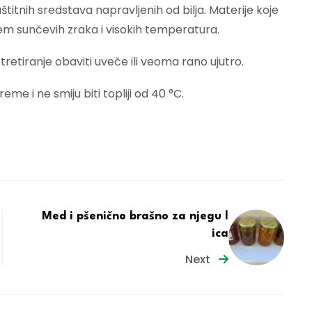
štitnih sredstava napravljenih od bilja. Materije koje
ajem sunčevih zraka i visokih temperatura.
e tretiranje obaviti uveče ili veoma rano ujutro.
eme i ne smiju biti topliji od 40 °C.
Med i pšenično brašno za njegu l
ica
Next