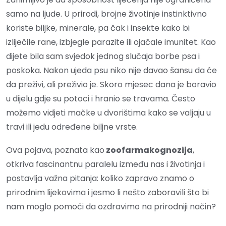
samo na ljude. U prirodi, brojne životinje instinktivno
koriste biljke, minerale, pa čak i insekte kako bi
izliječile rane, izbjegle parazite ili ojačale imunitet. Kao
dijete bila sam svjedok jednog slučaja borbe psa i
poskoka. Nakon ujeda psu niko nije davao šansu da će
da preživi, ali preživio je. Skoro mjesec dana je boravio
u dijelu gdje su potoci i hranio se travama. Često
možemo vidjeti mačke u dvorištima kako se valjaju u
travi ili jedu određene biljne vrste.
Ova pojava, poznata kao
zoofarmakognozija
,
otkriva fascinantnu paralelu između nas i životinja i
postavlja važna pitanja: koliko zapravo znamo o
prirodnim lijekovima i jesmo li nešto zaboravili što bi
nam moglo pomoći da ozdravimo na prirodniji način?