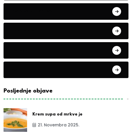
Boravak u prirodi
Eko teme
Evropa
exYu
Posljednje objave
Krem supa od mrkve je
21. Novembra 2025.