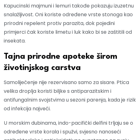
Kapucinski majmuni i lemuri takođe pokazuju izuzetnu
snalažljivost. Oni koriste određene vrste stonoga kao
prirodni repelent protiv parazita, dok pojedini
primjerci čak koriste limetu i luk kako bi se zaštitili od
insekata.
Tajna prirodne apoteke širom
životinjskog carstva
Samoliječenje nije rezervisano samo za sisare. Ptica
velika droplja koristi biljke s antiparazitskim i
antifungalnim svojstvima u sezoni parenja, kada je rizik
od infekcija najveći.
U morskim dubinama, indo-pacifički delfini trljaju se o
određene vrste korala i spužvi, svjesno nanoseći