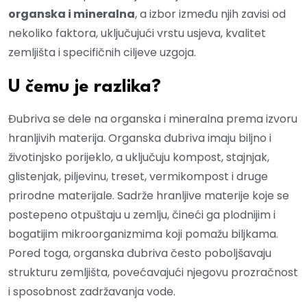
organska i mineralna
, a izbor između njih zavisi od
nekoliko faktora, uključujući vrstu usjeva, kvalitet
zemljišta i specifičnih ciljeve uzgoja.
U čemu je razlika?
Đubriva se dele na organska i mineralna prema izvoru
hranljivih materija. Organska đubriva imaju biljno i
životinjsko porijeklo, a uključuju kompost, stajnjak,
glistenjak, piljevinu, treset, vermikompost i druge
prirodne materijale. Sadrže hranljive materije koje se
postepeno otpuštaju u zemlju, čineći ga plodnijim i
bogatijim mikroorganizmima koji pomažu biljkama.
Pored toga, organska đubriva često poboljšavaju
strukturu zemljišta, povećavajući njegovu prozračnost
i sposobnost zadržavanja vode.