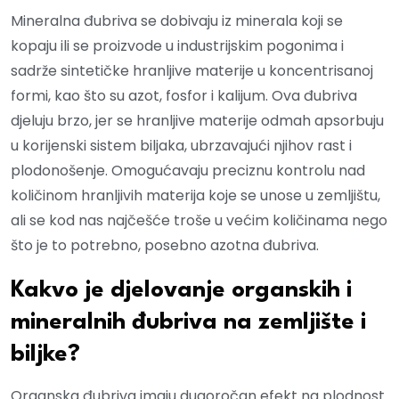
Mineralna đubriva se dobivaju iz minerala koji se
kopaju ili se proizvode u industrijskim pogonima i
sadrže sintetičke hranljive materije u koncentrisanoj
formi, kao što su azot, fosfor i kalijum. Ova đubriva
djeluju brzo, jer se hranljive materije odmah apsorbuju
u korijenski sistem biljaka, ubrzavajući njihov rast i
plodonošenje. Omogućavaju preciznu kontrolu nad
količinom hranljivih materija koje se unose u zemljištu,
ali se kod nas najčešće troše u većim količinama nego
što je to potrebno, posebno azotna đubriva.
Kakvo je djelovanje organskih i
mineralnih đubriva na zemljište i
biljke?
Organska đubriva imaju dugoročan efekt na plodnost