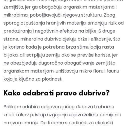
zemljišta, jer ga obogaćuju organskim materijama i
mikrobima, poboljšavajući njegovu strukturu. Zbog
sporog otpuštanja hranljivih materija, smanjuju rizik od
predoziranja i negativnih efekata na biljke. S druge
strane, mineralna đubriva djeluju brže i efikasnije, što
je korisno kada je potrebna brza stimulacija rasta
biljaka, ali iscrpljuju zemlju ako se previše koriste, jer
ne obezbjeđuju dugoročno obogaćivanje zemljišta
organskom materijom, uništavaju mikro floru i faunu
koja je ključna za plodnost.
Kako odabrati pravo đubrivo?
Prilikom odabira odgovarajućeg đubriva trebamo
znati kakav pristup uzgajanju usjeva želimo primijeniti
na svom imanju. Da li ćemo se odlučiti za ekološki