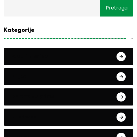
Pretraga
Kategorije
Alati i mašine
Biljke
Boravak u prirodi
Eko teme
Evropa