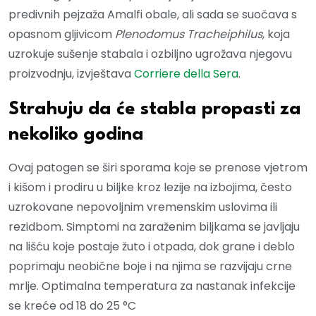
predivnih pejzaža Amalfi obale, ali sada se suočava s
opasnom gljivicom
Plenodomus Tracheiphilus
, koja
uzrokuje sušenje stabala i ozbiljno ugrožava njegovu
proizvodnju, izvještava
Corriere della Sera
.
Strahuju da će stabla propasti za
nekoliko godina
Ovaj patogen se širi sporama koje se prenose vjetrom
i kišom i prodiru u biljke kroz lezije na izbojima, često
uzrokovane nepovoljnim vremenskim uslovima ili
rezidbom. Simptomi na zaraženim biljkama se javljaju
na lišću koje postaje žuto i otpada, dok grane i deblo
poprimaju neobične boje i na njima se razvijaju crne
mrlje. Optimalna temperatura za nastanak infekcije
se kreće od 18 do 25 °C