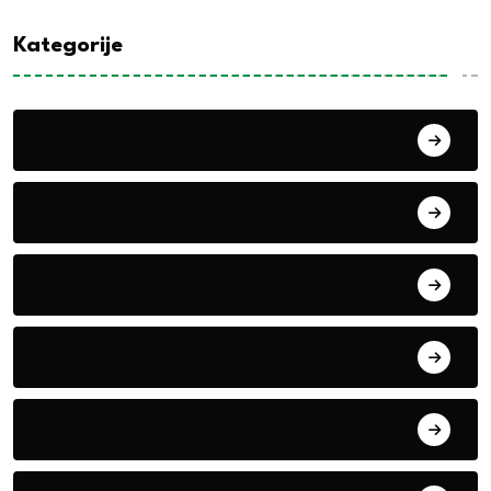
Kategorije
Alati i mašine
Biljke
Boravak u prirodi
Eko teme
Evropa