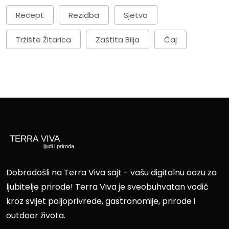
Recept
Rezidba
Sjetva
Tržište Žitarica
Zaštita Bilja
Čaj
Dobrodošli na Terra Viva sajt - vašu digitalnu oazu za
ljubitelje prirode! Terra Viva je sveobuhvatan vodič
kroz svijet poljoprivrede, gastronomije, prirode i
outdoor života.