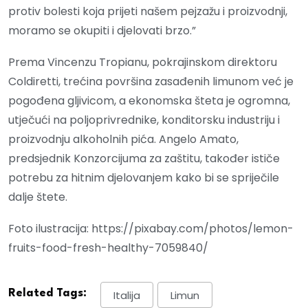
protiv bolesti koja prijeti našem pejzažu i proizvodnji,
moramo se okupiti i djelovati brzo.”
Prema Vincenzu Tropianu, pokrajinskom direktoru
Coldiretti, trećina površina zasađenih limunom već je
pogođena gljivicom, a ekonomska šteta je ogromna,
utječući na poljoprivrednike, konditorsku industriju i
proizvodnju alkoholnih pića. Angelo Amato,
predsjednik Konzorcijuma za zaštitu, također ističe
potrebu za hitnim djelovanjem kako bi se spriječile
dalje štete.
Foto ilustracija: https://pixabay.com/photos/lemon-
fruits-food-fresh-healthy-7059840/
Related Tags:
Italija
Limun